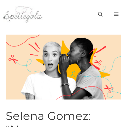
Vai
al
ME
contenuto
Selena Gomez: