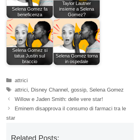
Taylor Lautner
Selena Gomez fa
insieme a Selena
beneficenza
Gomez?
Selena Gomez si
tatua Justin sul
Selena Gomez torna
braccio
in ospedale
Categorie
attrici
Tag
attrici
,
Disney Channel
,
gossip
,
Selena Gomez
Willow e Jaden Smith: delle vere star!
Eminem disapprova il consumo di farmaci tra le
star
Related Posts: