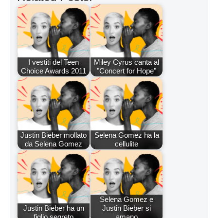
I vestiti del Teen
Miley Cyrus canta al
Choice Awards 2011
"Concert for Hope"
Justin Bieber mollato
Selena Gomez ha la
da Selena Gomez
cellulite
Selena Gomez e
Justin Bieber ha un
Justin Bieber si
figlio segreto
amano