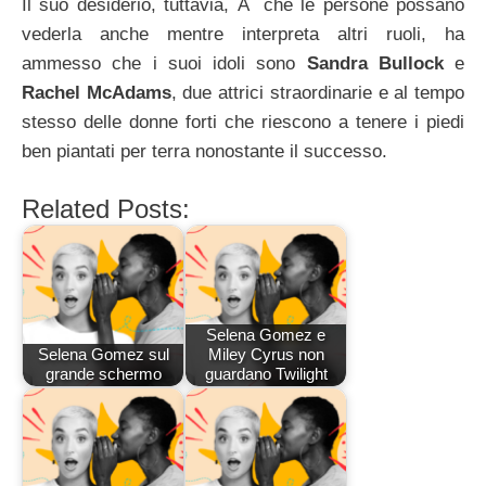
Il suo desiderio, tuttavia, Ã¨ che le persone possano
vederla anche mentre interpreta altri ruoli, ha
ammesso che i suoi idoli sono
Sandra Bullock
e
Rachel McAdams
, due attrici straordinarie e al tempo
stesso delle donne forti che riescono a tenere i piedi
ben piantati per terra nonostante il successo.
Related Posts:
Selena Gomez e
Selena Gomez sul
Miley Cyrus non
grande schermo
guardano Twilight