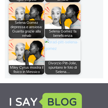
Selena Gomez
depressa e ansiosa:
Guarita grazie alla
Selena Gomez fa
rehab
beneficenza
Divorzio Pitt-Jolie,
Miley Cyrus mostra il
spuntano le foto di
fisico in Messico
Selena…