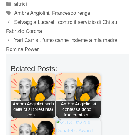
Categorie
attrici
Tag
Ambra Angiolini
,
Francesco renga
Selvaggia Lucarelli contro il servizio di Chi su
Fabrizio Corona
Yari Carrisi, fumo canne insieme a mia madre
Romina Power
Related Posts:
Ambra Angiolini parla
Ambra Angiolini si
della crisi (presunta)
confessa dopo il
con…
tradimento a…