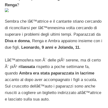
Renga
?
Sembra che lâ€™attrice e il cantante stiano cercando
di riconciliarsi per lâ€™ennesima volta cercando di
superare i problemi degli ultimi tempi. Paparazzati da
Diva e donna
, Renga e Ambra appaiono insieme con i
due figli,
Leonardo, 9 anni e Jolanda, 11.
Lâ€™atmosfera non Ã¨ delle piÃ¹ serene, ma di certo
Ã¨ piÃ¹
rilassata
rispetto a poche settimane fa,
quando
Ambra era stata paparazzata in lacrime
accanto al dopo aver accompagnato i figli a scuola.
Sul cruscotto dellâ€™auto i paparazzi sono anche
riusciti a cogliere un biglietto indirizzato allâ€™attrice
e lasciato sulla sua auto.