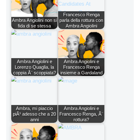
Francesco Renga
Ambra Angiolini non si
parla della rottura con
fida di se stessa
Ambra Angiolini
Ambra Angiolini e
Ambra Angiolini e
Lorenzo Quaglia, la
Francesco Renga
coppia Ã¨ scoppiata?
insieme a Gardaland
Ambra, mi piaccio
Ambra Angiolini e
piÃ¹ adesso che a 20
Francesco Renga, Ã¨
anni
rottura?