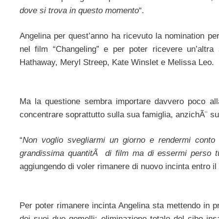
dove si trova in questo momento
“.
Angelina per quest’anno ha ricevuto la nomination per 
nel film “Changeling” e per poter ricevere un’altra 
Hathaway, Meryl Streep, Kate Winslet e Melissa Leo.
Ma la questione sembra importare davvero poco alla
concentrare soprattutto sulla sua famiglia, anzichÃ¨ sul
“
Non voglio svegliarmi un giorno e rendermi conto d
grandissima quantitÃ di film ma di essermi perso tut
aggiungendo di voler rimanere di nuovo incinta entro il
Per poter rimanere incinta Angelina sta mettendo in p
dei suoi due gemelli: eliminazione totale del cibo in