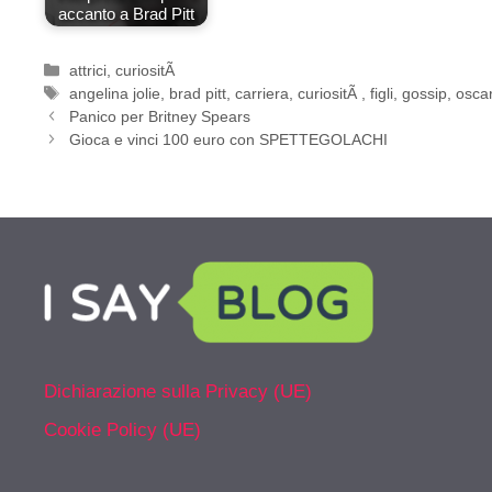
accanto a Brad Pitt
Categorie
attrici
,
curiositÃ
Tag
angelina jolie
,
brad pitt
,
carriera
,
curiositÃ
,
figli
,
gossip
,
osca
Panico per Britney Spears
Gioca e vinci 100 euro con SPETTEGOLACHI
Dichiarazione sulla Privacy (UE)
Cookie Policy (UE)