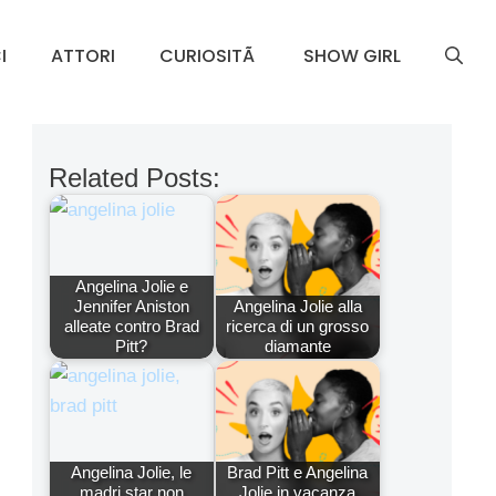
I
ATTORI
CURIOSITÃ
SHOW GIRL
Related Posts:
Angelina Jolie e
Jennifer Aniston
Angelina Jolie alla
alleate contro Brad
ricerca di un grosso
Pitt?
diamante
Angelina Jolie, le
Brad Pitt e Angelina
madri star non
Jolie in vacanza