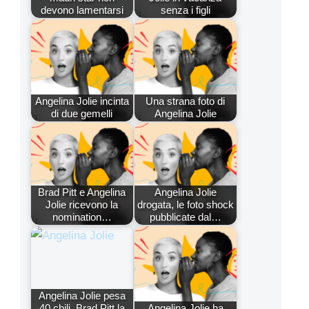
devono lamentarsi
senza i figli
Angelina Jolie incinta
Una strana foto di
di due gemelli
Angelina Jolie
Brad Pitt e Angelina
Angelina Jolie
Jolie ricevono la
drogata, le foto shock
nomination…
pubblicate dal…
Angelina Jolie pesa
40 chili, Brad Pitt la
Angelina Jolie ha