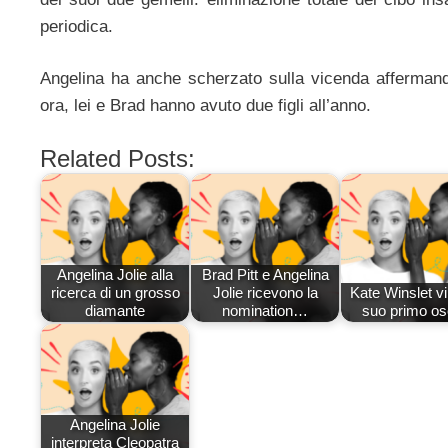
periodica.
Angelina ha anche scherzato sulla vicenda affermando
ora, lei e Brad hanno avuto due figli all’anno.
Related Posts:
Angelina Jolie alla
Brad Pitt e Angelina
ricerca di un grosso
Jolie ricevono la
Kate Winslet vi
diamante
nomination…
suo primo os
Angelina Jolie
interpreta Cleopatra