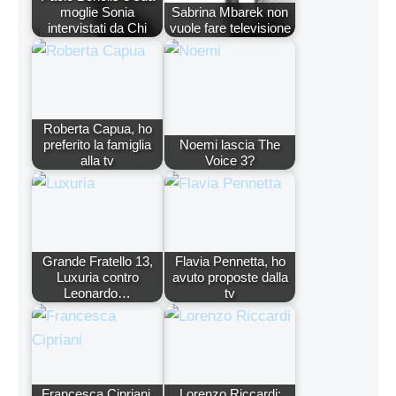
moglie Sonia
Sabrina Mbarek non
intervistati da Chi
vuole fare televisione
Roberta Capua, ho
preferito la famiglia
Noemi lascia The
alla tv
Voice 3?
Grande Fratello 13,
Flavia Pennetta, ho
Luxuria contro
avuto proposte dalla
Leonardo…
tv
Francesca Cipriani,
Lorenzo Riccardi: