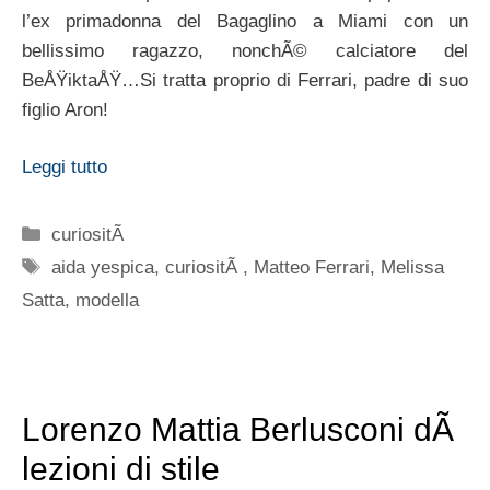
l’ex primadonna del Bagaglino a Miami con un
bellissimo ragazzo, nonchÃ© calciatore del
BeÅŸiktaÅŸ…Si tratta proprio di Ferrari, padre di suo
figlio Aron!
Leggi tutto
Categorie
curiositÃ
Tag
aida yespica
,
curiositÃ
,
Matteo Ferrari
,
Melissa
Satta
,
modella
Lorenzo Mattia Berlusconi dÃ
lezioni di stile