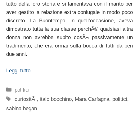
tutto della loro storia e si lamentava con il marito per
aver gestito la relazione extra coniugale in modo poco
discreto. La Buontempo, in quell’occasione, aveva
dimostrato tutta la sua classe perchÃ© qualsiasi altra
donna non avrebbe subito cosÃ¬ passivamente un
tradimento, che era ormai sulla bocca di tutti da ben
due anni.
Leggi tutto
Categorie
politici
Tag
curiositÃ
,
italo bocchino
,
Mara Carfagna
,
politici
,
sabina began