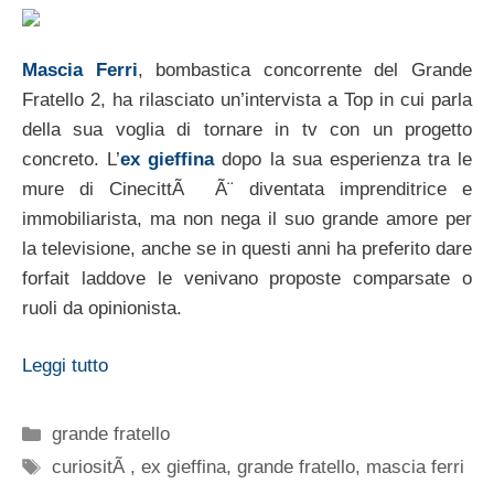
Mascia Ferri
, bombastica concorrente del Grande
Fratello 2, ha rilasciato un’intervista a Top in cui parla
della sua voglia di tornare in tv con un progetto
concreto. L’
ex gieffina
dopo la sua esperienza tra le
mure di CinecittÃ Ã¨ diventata imprenditrice e
immobiliarista, ma non nega il suo grande amore per
la televisione, anche se in questi anni ha preferito dare
forfait laddove le venivano proposte comparsate o
ruoli da opinionista.
Leggi tutto
Categorie
grande fratello
Tag
curiositÃ
,
ex gieffina
,
grande fratello
,
mascia ferri