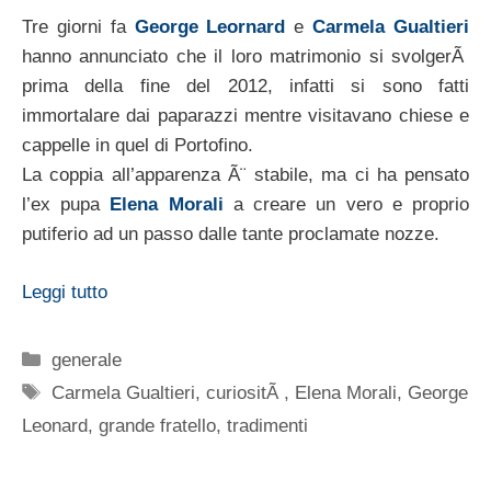
Tre giorni fa
George Leornard
e
Carmela Gualtieri
hanno annunciato che il loro matrimonio si svolgerÃ
prima della fine del 2012, infatti si sono fatti
immortalare dai paparazzi mentre visitavano chiese e
cappelle in quel di Portofino.
La coppia all’apparenza Ã¨ stabile, ma ci ha pensato
l’ex pupa
Elena Morali
a creare un vero e proprio
putiferio ad un passo dalle tante proclamate nozze.
Leggi tutto
Categorie
generale
Tag
Carmela Gualtieri
,
curiositÃ
,
Elena Morali
,
George
Leonard
,
grande fratello
,
tradimenti