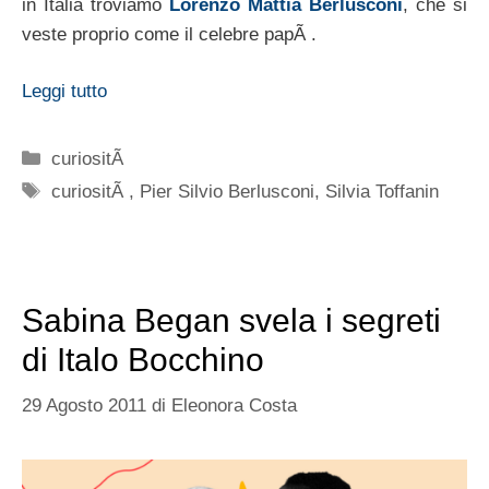
in Italia troviamo
Lorenzo Mattia Berlusconi
, che si
veste proprio come il celebre papÃ .
Leggi tutto
Categorie
curiositÃ
Tag
curiositÃ
,
Pier Silvio Berlusconi
,
Silvia Toffanin
Sabina Began svela i segreti
di Italo Bocchino
29 Agosto 2011
di
Eleonora Costa