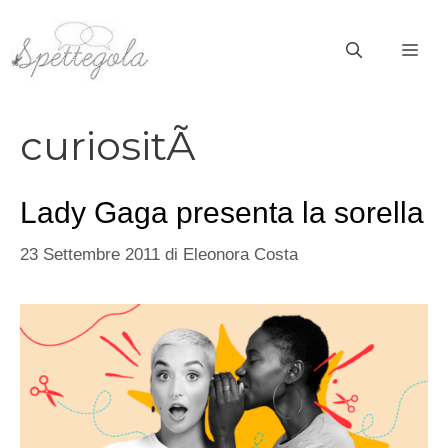
Vai
al
ME
contenuto
curiositÃ
Lady Gaga presenta la sorella
23 Settembre 2011
di
Eleonora Costa