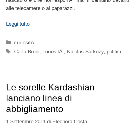
nascituro e che non esporrÃ mai il bambino davanti
alle telecamere o ai paparazzi.
Leggi tutto
Categorie
curiositÃ
Tag
Carla Bruni
,
curiositÃ
,
Nicolas Sarkozy
,
politici
Le sorelle Kardashian
lanciano linea di
abbigliamento
1 Settembre 2011
di
Eleonora Costa