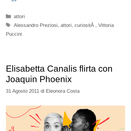
Categorie
attori
Tag
Alessandro Preziosi
,
attori
,
curiositÃ
,
Vittoria
Puccini
Elisabetta Canalis flirta con
Joaquin Phoenix
31 Agosto 2011
di
Eleonora Costa