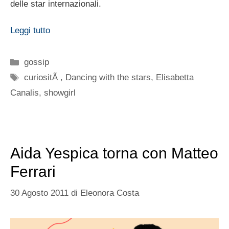
delle star internazionali.
Leggi tutto
Categorie
gossip
Tag
curiositÃ
,
Dancing with the stars
,
Elisabetta
Canalis
,
showgirl
Aida Yespica torna con Matteo
Ferrari
30 Agosto 2011
di
Eleonora Costa