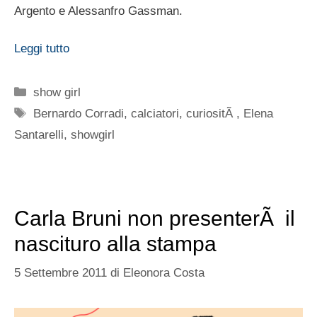
Argento e Alessanfro Gassman.
Leggi tutto
Categorie
show girl
Tag
Bernardo Corradi
,
calciatori
,
curiositÃ
,
Elena
Santarelli
,
showgirl
Carla Bruni non presenterÃ il
nascituro alla stampa
5 Settembre 2011
di
Eleonora Costa