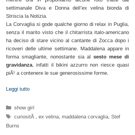
settimanale Diva e Donna dell’ex velina bionda di
Striscia la Notizia.
La Corvaglia si gode qualche giorno di relax in Puglia,
senza il marito visto che il chitarrista italo-americano
ha deciso di stare vicino al cantante di Zocca dopo i
ricoveri delle ultime settimane. Maddalena appare in
forma smagliante, nonostante sia al
sesto mese di
gravidanza
, infatti il bikini azzurro non riesce quasi
piÃ¹ a contenere le sue generosissime forme.
Leggi tutto
Categorie
show girl
Tag
curiositÃ
,
ex velina
,
maddalena corvaglia
,
Stef
Burns