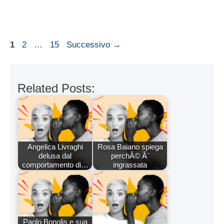
Pagina
Pagina
Pagina
1
2
…
15
Successivo
→
Related Posts:
Angelica Livraghi
Rosa Baiano spiega
delusa dal
perchÃ© Ã¨
comportamento di…
ingrassata
Paolo Bonolis e sua