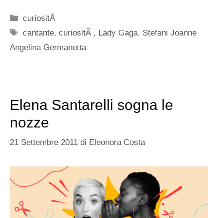
Categorie
curiositÃ
Tag
cantante
,
curiositÃ
,
Lady Gaga
,
Stefani Joanne
Angelina Germanotta
Elena Santarelli sogna le
nozze
21 Settembre 2011
di
Eleonora Costa