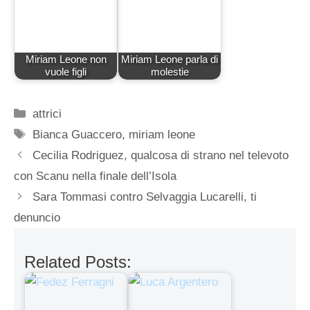
Miriam Leone non
Miriam Leone parla di
vuole figli
molestie
Categorie
attrici
Tag
Bianca Guaccero
,
miriam leone
Cecilia Rodriguez, qualcosa di strano nel televoto
con Scanu nella finale dell’Isola
Sara Tommasi contro Selvaggia Lucarelli, ti
denuncio
Related Posts: