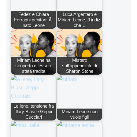
Fedez e Chiara
Luca Argentero e
Ferragni genitori: Ã¨
Miriam Leone, 3 indizi
nato Leone
che…
Miriam Leone ha
Mistero
scoperto di essere
sull'appendicite di
stata tradita
Sharon Stone
Le Iene, tensione fra
Ilary Blasi e Geppi
Miriam Leone non
Cucciari
vuole figli