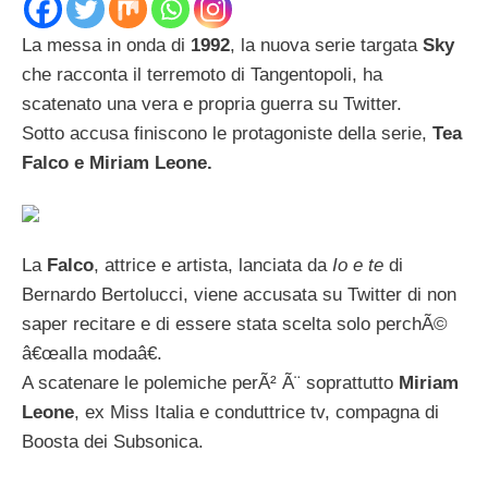
La messa in onda di
1992
, la nuova serie targata
Sky
che racconta il terremoto di Tangentopoli, ha
scatenato una vera e propria guerra su Twitter.
Sotto accusa finiscono le protagoniste della serie,
Tea
Falco e Miriam Leone.
La
Falco
, attrice e artista, lanciata da
Io e te
di
Bernardo Bertolucci, viene accusata su Twitter di non
saper recitare e di essere stata scelta solo perchÃ©
â€œalla modaâ€.
A scatenare le polemiche perÃ² Ã¨ soprattutto
Miriam
Leone
, ex Miss Italia e conduttrice tv, compagna di
Boosta dei Subsonica.