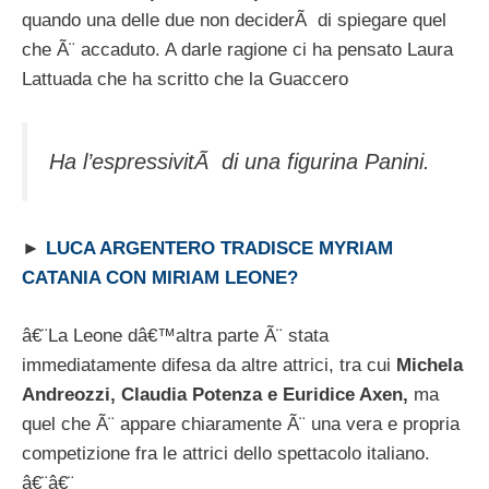
quando una delle due non deciderÃ di spiegare quel
che Ã¨ accaduto. A darle ragione ci ha pensato Laura
Lattuada che ha scritto che la Guaccero
Ha l’espressivitÃ di una figurina Panini.
►
LUCA ARGENTERO TRADISCE MYRIAM
CATANIA CON MIRIAM LEONE?
â€¨La Leone dâ€™altra parte Ã¨ stata
immediatamente difesa da altre attrici, tra cui
Michela
Andreozzi, Claudia Potenza e Euridice Axen,
ma
quel che Ã¨ appare chiaramente Ã¨ una vera e propria
competizione fra le attrici dello spettacolo italiano.
â€¨â€¨