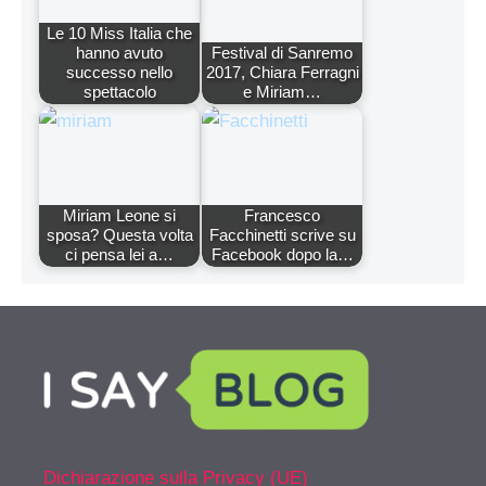
Le 10 Miss Italia che
hanno avuto
Festival di Sanremo
successo nello
2017, Chiara Ferragni
spettacolo
e Miriam…
Miriam Leone si
Francesco
sposa? Questa volta
Facchinetti scrive su
ci pensa lei a…
Facebook dopo la…
Dichiarazione sulla Privacy (UE)