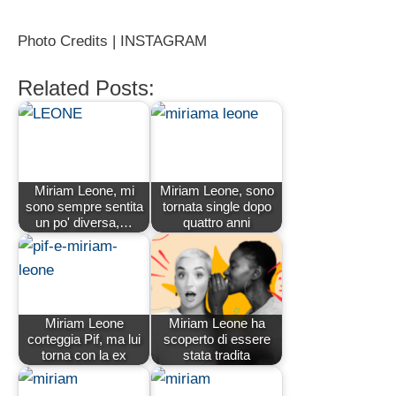
Photo Credits | INSTAGRAM
Related Posts:
Miriam Leone, mi
Miriam Leone, sono
sono sempre sentita
tornata single dopo
un po' diversa,…
quattro anni
Miriam Leone
Miriam Leone ha
corteggia Pif, ma lui
scoperto di essere
torna con la ex
stata tradita