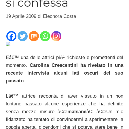
si confessa
19 Aprile 2009
di
Eleonora Costa
Eâ€™ una delle attrici piÃ¹ richieste e promettenti del
momento.
Carolina Crescentini ha rivelato in una
recente intervista alcuni lati oscuri del suo
passato
.
Lâ€™ attrice racconta di aver vissuto in un non
lontano passato alcune esperienze che ha definito
senza mezze misure â€œ
malsane
â€: â€œUn mio
fidanzato ha tentato di convincermi a sperimentare la
coppia aperta, dicendomi che si poteva stare bene in