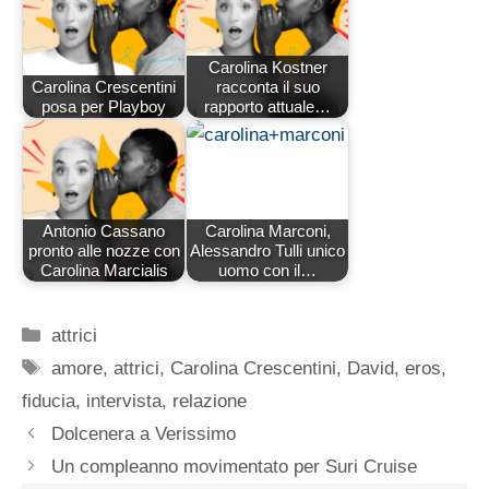
Carolina Kostner
Carolina Crescentini
racconta il suo
posa per Playboy
rapporto attuale…
Antonio Cassano
Carolina Marconi,
pronto alle nozze con
Alessandro Tulli unico
Carolina Marcialis
uomo con il…
Categorie
attrici
Tag
amore
,
attrici
,
Carolina Crescentini
,
David
,
eros
,
fiducia
,
intervista
,
relazione
Dolcenera a Verissimo
Un compleanno movimentato per Suri Cruise