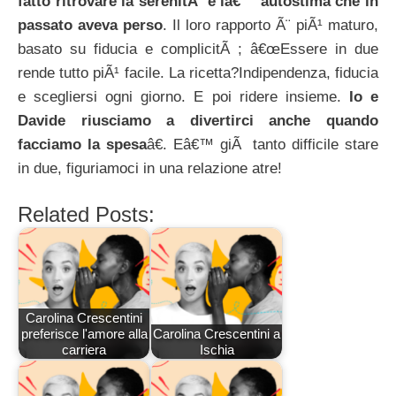
fatto ritrovare la serenitÃ e lâ€™ autostima che in
passato aveva perso
. Il loro rapporto Ã¨ piÃ¹ maturo,
basato su fiducia e complicitÃ ; â€œEssere in due
rende tutto piÃ¹ facile. La ricetta?Indipendenza, fiducia
e scegliersi ogni giorno. E poi ridere insieme.
Io e
Davide riusciamo a divertirci anche quando
facciamo la spesa
â€. Eâ€™ giÃ tanto difficile stare
in due, figuriamoci in una relazione atre!
Related Posts:
Carolina Crescentini
preferisce l'amore alla
Carolina Crescentini a
carriera
Ischia