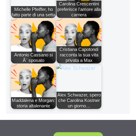
Carolina Crescentini
Michelle Pfeiffer, ho
preferisce l'amore alla
fatto parte di una setta
carriera
Cristiana Capotondi
Antonio Cassano si
racconta la sua vita
Ã¨ sposato
privata a Max
Alex Schwazer, spero
Maddalena e Morgan:
che Carolina Kostner
storia altalenante
un giorno…