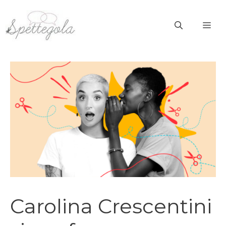
Vai
al
ME
contenuto
Carolina Crescentini