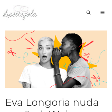
Vai
al
ME
contenuto
Eva Longoria nuda