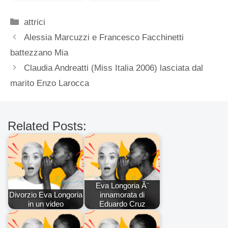
Categorie
attrici
Alessia Marcuzzi e Francesco Facchinetti
battezzano Mia
Claudia Andreatti (Miss Italia 2006) lasciata dal
marito Enzo Larocca
Related Posts:
Eva Longoria Ã¨
Divorzio Eva Longoria
innamorata di
in un video
Eduardo Cruz