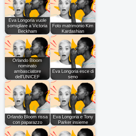
Eva Longoria vuole
somigliare a Victoria
Foto matrimonio Kim
Beckham
Kardashian
Orlando Bloom
nominato
ambasciatore
Eva Longoria esce di
dell'UNICEF
seno
Orlando Bloom rissa
Eva Longoria e Tony
con paparazzo
Parker insieme