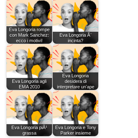
Eva Longoria rompe
con Mark Sanchez:
Eva Longoria Ã¨
ecco i motivi!
incinta?
Eva Longoria
Eva Longoria agli
desidera di
EMA 2010
interpretare un'ape
Eva Longoria piÃ¹
Eva Longoria e Tony
grassa
Parker insieme