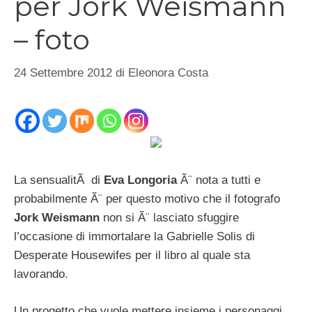
per Jork Weismann
– foto
24 Settembre 2012
di
Eleonora Costa
La sensualitÃ di
Eva Longoria
Ã¨ nota a tutti e
probabilmente Ã¨ per questo motivo che il fotografo
Jork Weismann
non si Ã¨ lasciato sfuggire
l’occasione di immortalare la Gabrielle Solis di
Desperate Housewifes per il libro al quale sta
lavorando.
Un progetto che vuole mettere insieme i personaggi