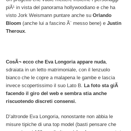
piÃ¹ in vista del panorama hollywoodiano e che ha
visto Jork Weismann puntare anche su
Orlando
Bloom
(anche lui a fascino Ã¨ messo bene) e
Justin
Theroux
.
CosÃ¬ ecco che Eva Longoria appare nuda
,
sdraiata in un letto matrimoniale, con il lenzuolo
bianco che le copre a malapena le gambe e lascia
invece scopertissimo il suo Lato B.
La foto sta giÃ
facendo il giro del web e sembra stia anche
riscuotendo discreti consensi.
D’altronde Eva Longoria, nonostante non abbia le
misure tipiche di una top model (basti pensare che