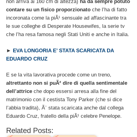
non arriva ai 160 cm di altezza)
ha da sempre potuto
contare su un fisico proporzionato
che l’ha di fatto
incoronata come la piÃ¹ sensuale ad affascinante tra
le sue colleghe di Desperate Housewifes, la serie tv
che l’ha resa famosa negli Stati Uniti e anche in Italia.
►
EVA LONGORIA E’ STATA SCARICATA DA
EDUARDO CRUZ
E se la vita lavorativa procede come un treno,
altrettanto non si puÃ² dire di quella sentimentale
dell’attrice
che dopo essersi arresa alla fine del
matrimonio con il cestista Tony Parker (che si dice
l’abbia tradita), Ã¨ stata scaricata anche dal collega
Eduardo Cruz, fratello della piÃ¹ celebre Penelope.
Related Posts: