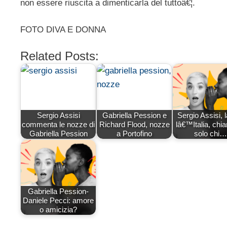
non essere riuscita a dimenticarla del tuttoâ€¦.
FOTO DIVA E DONNA
Related Posts:
Sergio Assisi
Gabriella Pession e
Sergio Assisi, 
commenta le nozze di
Richard Flood, nozze
lâ€™Italia, ch
Gabriella Pession
a Portofino
solo chi…
Gabriella Pession-
Daniele Pecci: amore
o amicizia?