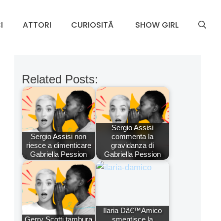
I
ATTORI
CURIOSITÃ
SHOW GIRL
Related Posts:
Sergio Assisi
Sergio Assisi non
commenta la
riesce a dimenticare
gravidanza di
Gabriella Pession
Gabriella Pession
Ilaria Dâ€™Amico
Gerry Scotti tambura
smentisce la