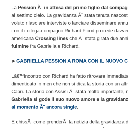
La
Pession Ã¨ in attesa del primo figlio dal compa
al settimo cielo. La gravidanza Ã¨ stata tenuta nasco
voluto rilasciare interviste o lanciare disseminare ann
con il collega-compagno Richard Flood procede davvero p
americana
Crossing lines
che Ã¨ stata girata due ann
fulmine
fra Gabriella e Richard.
►
GABRIELLA PESSION A ROMA CON IL NUOVO
Lâ€™incontro con Richard ha fatto ritrovare immediatame
dimenticato in men che non si dica la storia con un alt
Capri. La storia con Assisi Ã¨ stata molto importante, 
Gabriella si gode il suo nuovo amore e la gravidan
al momento Ã¨ ancora single
.
E chissÃ come prenderÃ la notizia della gravidanza d