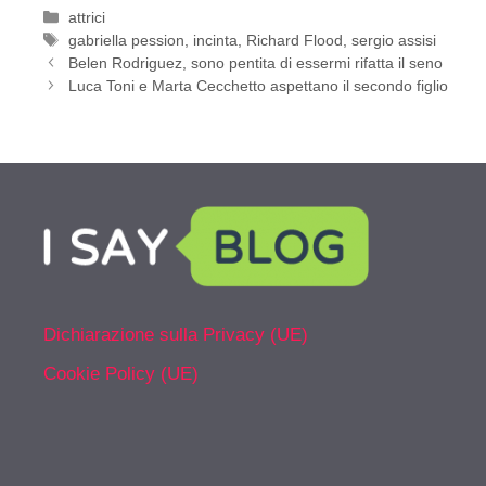
Categorie
attrici
Tag
gabriella pession
,
incinta
,
Richard Flood
,
sergio assisi
Belen Rodriguez, sono pentita di essermi rifatta il seno
Luca Toni e Marta Cecchetto aspettano il secondo figlio
Dichiarazione sulla Privacy (UE)
Cookie Policy (UE)