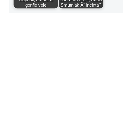
gonfie vele
Smutniak Ã¨ incinta?