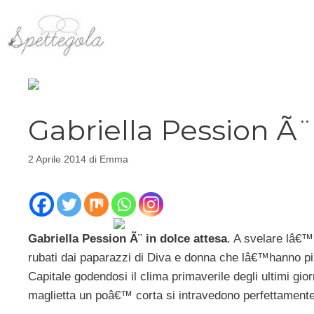
Vai
al
contenuto
Gabriella Pession Ã¨
2 Aprile 2014
di
Emma
Gabriella Pession Ã¨ in dolce attesa
. A svelare lâ€™
rubati dai paparazzi di Diva e donna che lâ€™hanno p
Capitale godendosi il clima primaverile degli ultimi gio
maglietta un poâ€™ corta si intravedono perfettamente