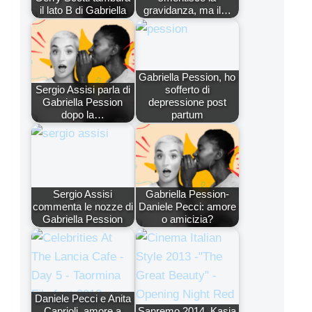
il lato B di Gabriella
gravidanza, ma il…
Gabriella Pession, ho
Sergio Assisi parla di
sofferto di
Gabriella Pession
depressione post
dopo la…
partum
Sergio Assisi
Gabriella Pession-
commenta le nozze di
Daniele Pecci: amore
Gabriella Pession
o amicizia?
Daniele Pecci e Anita
Caprioli, amore a
Sanremo 2014, Kasia