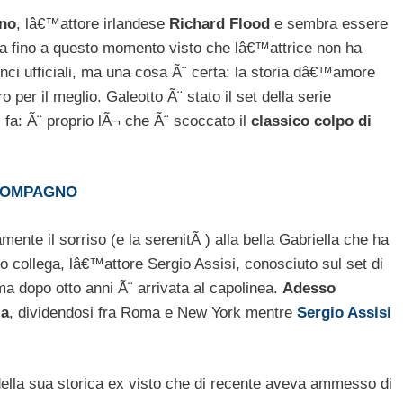
gno
, lâ€™attore irlandese
Richard Flood
e sembra essere
sta fino a questo momento visto che lâ€™attrice non ha
unci ufficiali, ma una cosa Ã¨ certa: la storia dâ€™amore
er il meglio. Galeotto Ã¨ stato il set della serie
i fa: Ã¨ proprio lÃ¬ che Ã¨ scoccato il
classico colpo di
 COMPAGNO
nte il sorriso (e la serenitÃ ) alla bella Gabriella che ha
ro collega, lâ€™attore Sergio Assisi, conosciuto sul set di
ma dopo otto anni Ã¨ arrivata al capolinea.
Adesso
za
, dividendosi fra Roma e New York mentre
Sergio Assisi
ella sua storica ex visto che di recente aveva ammesso di