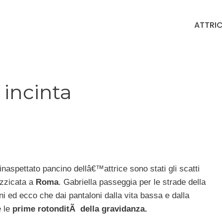
ATTRIC
 incinta
inaspettato pancino dellâ€™attrice sono stati gli scatti
izzicata a
Roma
. Gabriella passeggia per le strade della
rni ed ecco che dai pantaloni dalla vita bassa e dalla
 le
prime rotonditÃ della gravidanza.