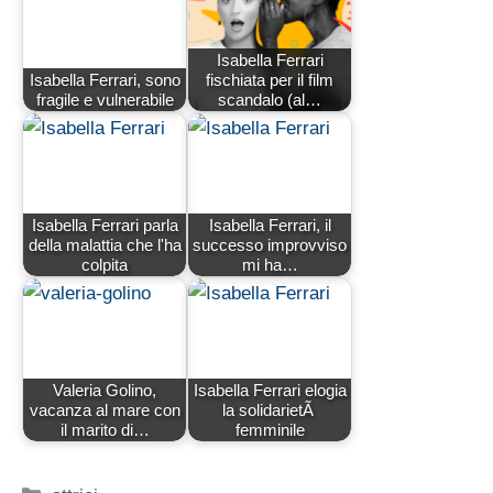
Isabella Ferrari
Isabella Ferrari, sono
fischiata per il film
fragile e vulnerabile
scandalo (al…
Isabella Ferrari parla
Isabella Ferrari, il
della malattia che l'ha
successo improvviso
colpita
mi ha…
Valeria Golino,
Isabella Ferrari elogia
vacanza al mare con
la solidarietÃ
il marito di…
femminile
Categorie