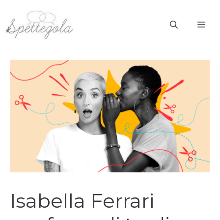
Vai
al
ME
contenuto
Isabella Ferrari