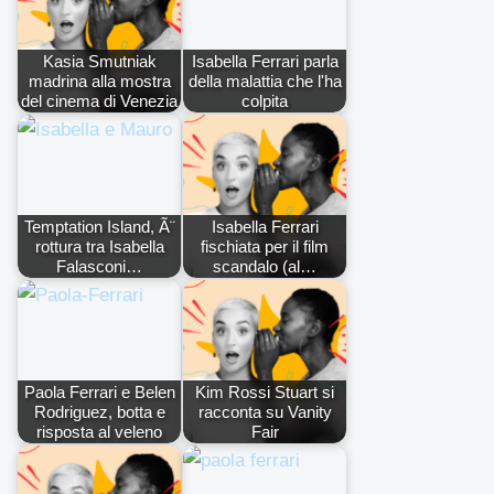
Kasia Smutniak
Isabella Ferrari parla
madrina alla mostra
della malattia che l'ha
del cinema di Venezia
colpita
Temptation Island, Ã¨
Isabella Ferrari
rottura tra Isabella
fischiata per il film
Falasconi…
scandalo (al…
Paola Ferrari e Belen
Kim Rossi Stuart si
Rodriguez, botta e
racconta su Vanity
risposta al veleno
Fair