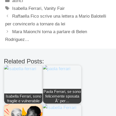
attrici
Tag
Isabella Ferrari
,
Vanity Fair
Raffaella Fico scrive una lettera a Mario Balotelli
per convincerlo a tornare da lei
Mara Maionchi torna a parlare di Belen
Rodriguez…
Related Posts:
Paola Ferrari, se sono
Isabella Ferrari, sono
felicemente sposata
fragile e vulnerabile
Ã¨ per…