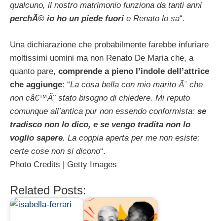
qualcuno, il nostro matrimonio funziona da tanti anni
perchÃ© io ho un piede fuori
e Renato lo sa
“.
Una dichiarazione che probabilmente farebbe infuriare
moltissimi uomini ma non Renato De Maria che, a
quanto pare,
comprende a pieno l’indole dell’attrice
che aggiunge
: “
La cosa bella con mio marito Ã¨ che
non câ€™Ã¨ stato bisogno di chiedere. Mi reputo
comunque all’antica pur non essendo conformista:
se
tradisco non lo dico, e se vengo tradita non lo
voglio sapere
. La coppia aperta per me non esiste:
certe cose non si dicono
“.
Photo Credits | Getty Images
Related Posts: