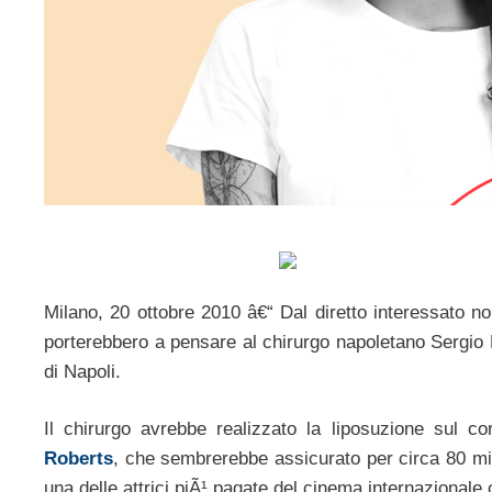
Milano, 20 ottobre 2010 â€“ Dal diretto interessato no
porterebbero a pensare al chirurgo napoletano Sergio
di Napoli.
Il chirurgo avrebbe realizzato la liposuzione sul c
Roberts
, che sembrerebbe assicurato per circa 80 mili
una delle attrici piÃ¹ pagate del cinema internazionale co