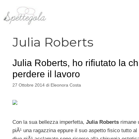
Vai
al
contenuto
Julia Roberts
Julia Roberts, ho rifiutato la c
perdere il lavoro
27 Ottobre 2014
di
Eleonora Costa
Con la sua bellezza imperfetta,
Julia Roberts
rimane u
piÃ¹ una ragazzina eppure il suo aspetto fisico tutto a
dive piÃ¹ acclamate sono ricorse alla chirurgia estetic