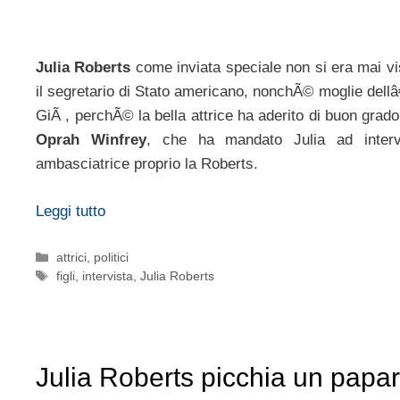
Julia Roberts
come inviata speciale non si era mai v
il segretario di Stato americano, nonchÃ© moglie dellâ
GiÃ , perchÃ© la bella attrice ha aderito di buon gra
Oprah Winfrey
, che ha mandato Julia ad interv
ambasciatrice proprio la Roberts.
Leggi tutto
Categorie
attrici
,
politici
Tag
figli
,
intervista
,
Julia Roberts
Julia Roberts picchia un papa