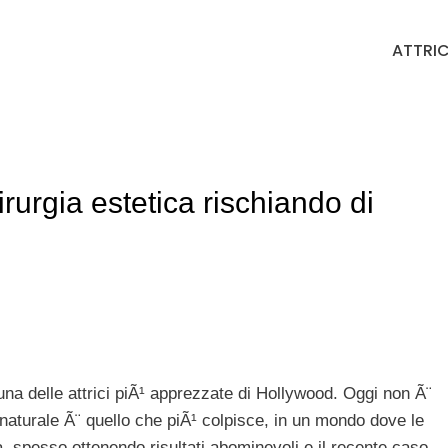
ATTRIC
hirurgia estetica rischiando di
na delle attrici piÃ¹ apprezzate di Hollywood. Oggi non Ã¨
l naturale Ã¨ quello che piÃ¹ colpisce, in un mondo dove le
a, spesso ottenendo risultati abominevoli e il recente caso