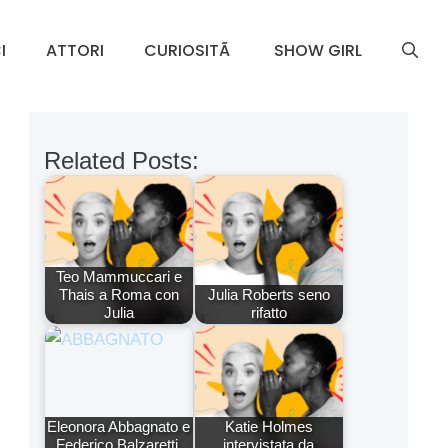
I
ATTORI
CURIOSITÃ
SHOW GIRL
Related Posts:
Teo Mammuccari e
Thais a Roma con
Julia Roberts seno
Julia
rifatto
Eleonora Abbagnato e
Katie Holmes
Federico Balzaretti,
intervistata da