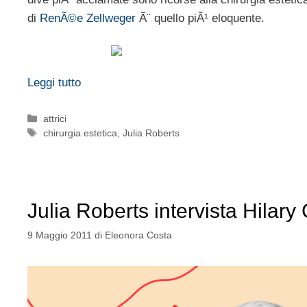
di
RenÃ©e Zellweger
Ã¨ quello piÃ¹ eloquente.
Leggi tutto
Categorie
attrici
Tag
chirurgia estetica
,
Julia Roberts
Julia Roberts intervista Hilary 
9 Maggio 2011
di
Eleonora Costa