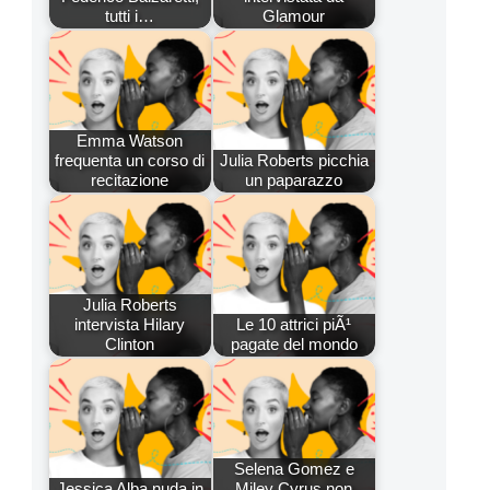
tutti i…
Glamour
Emma Watson
frequenta un corso di
Julia Roberts picchia
recitazione
un paparazzo
Julia Roberts
intervista Hilary
Le 10 attrici piÃ¹
Clinton
pagate del mondo
Selena Gomez e
Jessica Alba nuda in
Miley Cyrus non