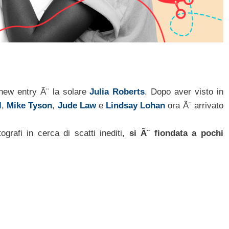
 new entry Ã¨ la solare
Julia Roberts
. Dopo aver visto in
l
,
Mike Tyson
,
Jude Law
e
Lindsay Lohan
ora Ã¨ arrivato
grafi in cerca di scatti inediti,
si Ã¨ fiondata a pochi