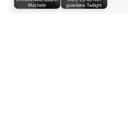
Machete
guardano Twilight