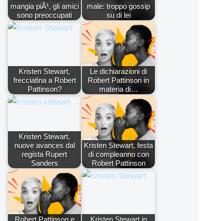
mangia piÃ¹, gli amici
male: troppo gossip
sono preoccupati
su di lei
Kristen Stewart,
Le dichiarazioni di
frecciatina a Robert
Robert Pattinson in
Pattinson?
materia di…
Kristen Stewart,
nuove avances dal
Kristen Stewart, festa
regista Rupert
di compleanno con
Sanders
Robert Pattinson
Robert Pattinson e
Kristen Stewart in