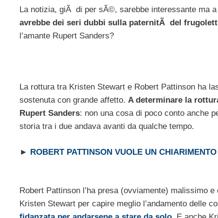
La notizia, giÃ di per sÃ©, sarebbe interessante ma a 
avrebbe dei seri dubbi sulla paternitÃ del frugolet
l’amante Rupert Sanders?
La rottura tra Kristen Stewart e Robert Pattinson ha las
sostenuta con grande affetto.
A determinare la rottura
Rupert Sanders
: non una cosa di poco conto anche p
storia tra i due andava avanti da qualche tempo.
►
ROBERT PATTINSON VUOLE UN CHIARIMENTO 
Robert Pattinson l’ha presa (ovviamente) malissimo e d
Kristen Stewart per capire meglio l’andamento delle c
fidanzata per andarsene a stare da solo
. E anche Kr