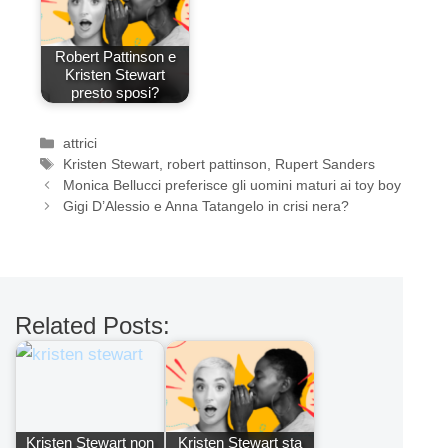
Robert Pattinson e
Kristen Stewart
presto sposi?
Categorie
attrici
Tag
Kristen Stewart
,
robert pattinson
,
Rupert Sanders
Monica Bellucci preferisce gli uomini maturi ai toy boy
Gigi D’Alessio e Anna Tatangelo in crisi nera?
Related Posts:
Kristen Stewart non
Kristen Stewart sta