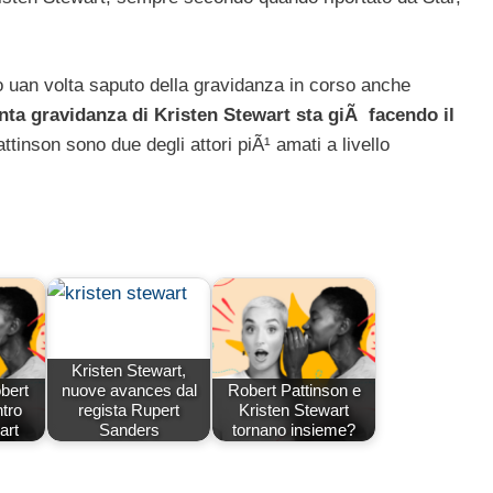
.
to uan volta saputo della gravidanza in corso anche
unta gravidanza di Kristen Stewart sta giÃ facendo il
ttinson sono due degli attori piÃ¹ amati a livello
Kristen Stewart,
obert
nuove avances dal
Robert Pattinson e
ntro
regista Rupert
Kristen Stewart
art
Sanders
tornano insieme?