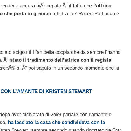
renderla ancora piÃ¹ pepata Ã¨ il fatto che
l’attrice
to che porta in grembo
: chi tra l’ex Robert Pattinson e
ciato sbigottiti i fan della coppia che da sempre l’hanno
 Ã¨ stato il tradimento dell’attrice con il regista
erchÃ© si Ã¨ poi saputo in un secondo momento che la
CON L’AMANTE DI KRISTEN STEWART
opo aver dichiarato di voler parlare con l’amante di
ose,
ha lasciato la casa che condivideva con la
isten Stewart, sempre secondo quando riportato da Star,