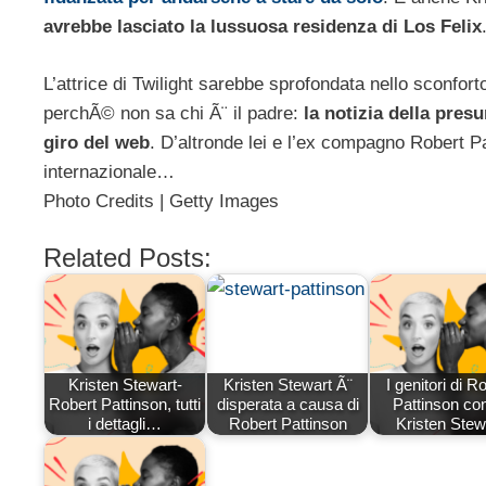
avrebbe lasciato la lussuosa residenza di Los Felix
L’attrice di Twilight sarebbe sprofondata nello sconfor
perchÃ© non sa chi Ã¨ il padre:
la notizia della pres
giro del web
. D’altronde lei e l’ex compagno Robert Pa
internazionale…
Photo Credits | Getty Images
Related Posts:
Kristen Stewart-
Kristen Stewart Ã¨
I genitori di R
Robert Pattinson, tutti
disperata a causa di
Pattinson co
i dettagli…
Robert Pattinson
Kristen Stew