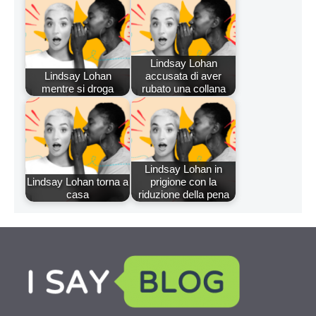
Lindsay Lohan
Lindsay Lohan
accusata di aver
mentre si droga
rubato una collana
Lindsay Lohan in
Lindsay Lohan torna a
prigione con la
casa
riduzione della pena