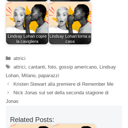
Lindsay Lohan copre
Lindsay Lohan torna a
la cavigliera
casa
Categorie
attrici
Tag
attrici
,
cantanti
,
foto
,
gossip americano
,
Lindsay
Lohan
,
Milano
,
paparazzi
Kristen Stewart alla premiere di Remember Me
Nick Jonas sul set della seconda stagione di
Jonas
Related Posts: