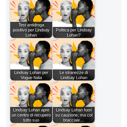
Test antidroga
positivo per Lindsay
Politica per Lindsay
Lohan
Lohan?
Lindsay Lohan per
Le stranezze di
Vogue Italia
Lindsay Lohan
Lindsay Lohan apre
Lindsay Lohan fuori
un centro di recupero
su cauzione, ma col
tutto suo
bracciale…