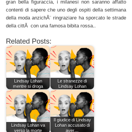
gran bella figuraccia, i milanesi non saranno affatto
contenti di sapere che uno degli ospiti della settimana
della moda anzichÃ¨ ringraziare ha sporcato le strade
della cittÃ con una famosa bibita rossa..
Related Posts:
Lindsay Lohan
Le stranezze di
mentre si droga
Lindsay Lohan
Il giudice di Lindsay
Lindsay Lohan va
Lohan accusato di
verso la morte
aver…