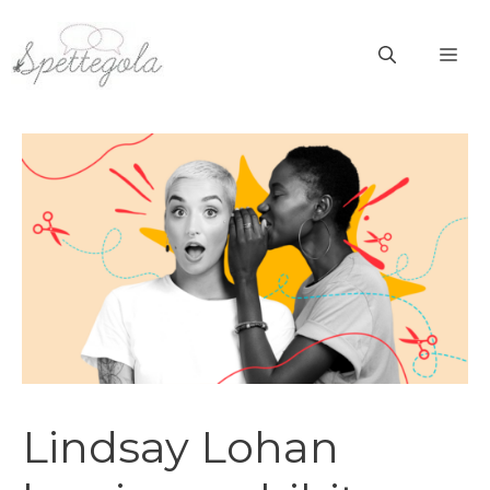
Vai
al
ME
contenuto
Lindsay Lohan