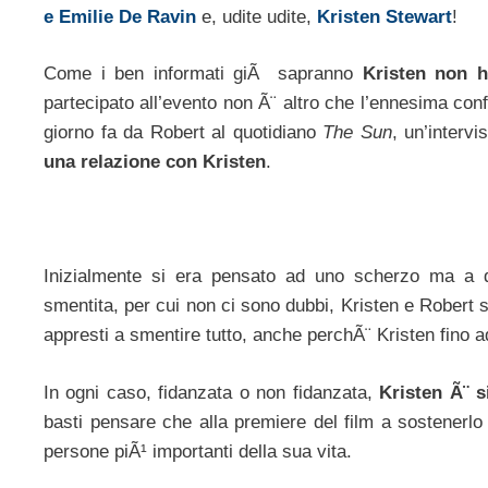
e Emilie De Ravin
e, udite udite,
Kristen Stewart
!
Come i ben informati giÃ sapranno
Kristen non h
partecipato all’evento non Ã¨ altro che l’ennesima conf
giorno fa da Robert al quotidiano
The Sun
, un’interv
una relazione con Kristen
.
Inizialmente si era pensato ad uno scherzo ma a di
smentita, per cui non ci sono dubbi, Kristen e Robert 
appresti a smentire tutto, anche perchÃ¨ Kristen fino 
In ogni caso, fidanzata o non fidanzata,
Kristen Ã¨ 
basti pensare che alla premiere del film a sostenerlo c
persone piÃ¹ importanti della sua vita.