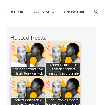
I
ATTORI
CURIOSITÃ
SHOW GIRL
Related Posts:
Robert Pattinson e
Kristen Stewart vola
Kristen Stewart
in Inghilterra da Rob
finiscono in tribunale
Robert Pattinson e
Zac Efron e Robert
Kristen Stewart sul
Pattinson si stimano a