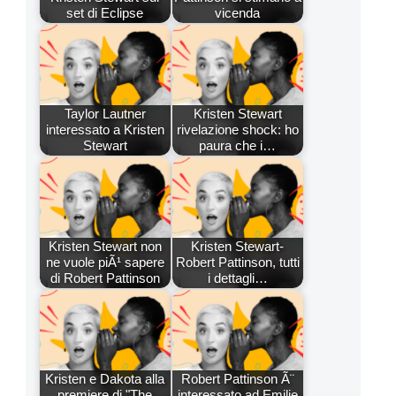
set di Eclipse
vicenda
Taylor Lautner
Kristen Stewart
interessato a Kristen
rivelazione shock: ho
Stewart
paura che i…
Kristen Stewart non
Kristen Stewart-
ne vuole piÃ¹ sapere
Robert Pattinson, tutti
di Robert Pattinson
i dettagli…
Kristen e Dakota alla
Robert Pattinson Ã¨
premiere di "The
interessato ad Emilie