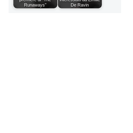
Runaways"
De Ravin