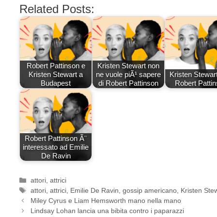
Related Posts:
Robert Pattinson e
Kristen Stewart non
Kristen Stewart a
ne vuole piÃ¹ sapere
Kristen Stewart
Budapest
di Robert Pattinson
Robert Patti
Robert Pattinson Ã¨
interessato ad Emilie
De Ravin
Categorie
attori
,
attrici
Tag
attori
,
attrici
,
Emilie De Ravin
,
gossip americano
,
Kristen Ste
Miley Cyrus e Liam Hemsworth mano nella mano
Lindsay Lohan lancia una bibita contro i paparazzi