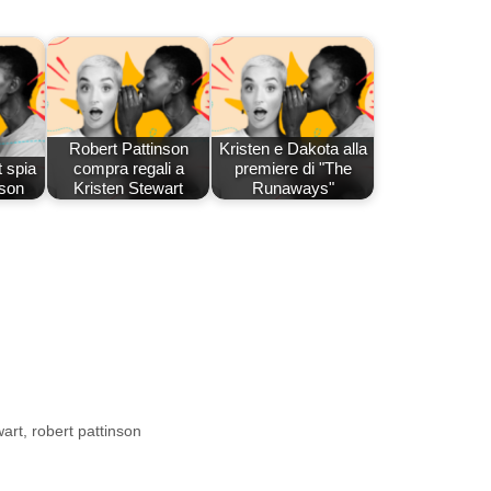
Robert Pattinson
Kristen e Dakota alla
 spia
compra regali a
premiere di "The
nson
Kristen Stewart
Runaways"
wart
,
robert pattinson