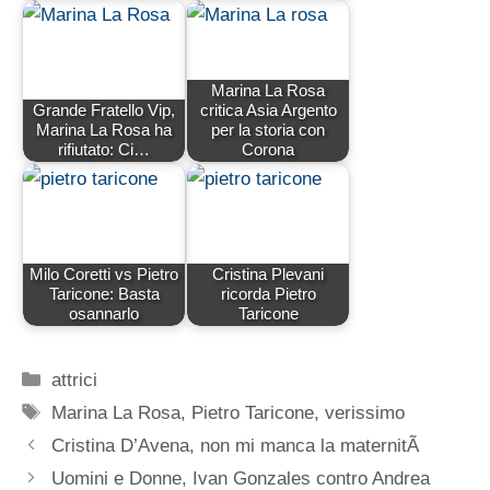
Marina La Rosa
Grande Fratello Vip,
critica Asia Argento
Marina La Rosa ha
per la storia con
rifiutato: Ci…
Corona
Milo Coretti vs Pietro
Cristina Plevani
Taricone: Basta
ricorda Pietro
osannarlo
Taricone
Categorie
attrici
Tag
Marina La Rosa
,
Pietro Taricone
,
verissimo
Cristina D’Avena, non mi manca la maternitÃ
Uomini e Donne, Ivan Gonzales contro Andrea