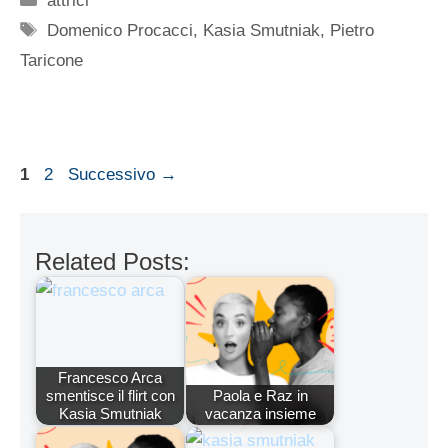
attrici
Tag
Domenico Procacci
,
Kasia Smutniak
,
Pietro
Taricone
Pagina
Pagina
1
2
Successivo
→
Related Posts:
Francesco Arca
smentisce il flirt con
Paola e Raz in
Kasia Smutniak
vacanza insieme