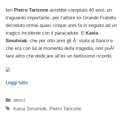
Ieri
Pietro Taricone
avrebbe compiuto 40 anni: un
traguardo importante, per l’attore ex Grande Fratello
deceduto ormai quasi cinque anni fa in seguito ad un
tragico incidente con il paracadute. E
Kasia
Smutniak
, che per otto anni gli Ã¨ stata al fianco e
che era con lui al momento della tragedia, non puÃ²
fare altro che dedicare all’ex un bellissimo ricordo.
Leggi tutto
Categorie
attrici
Tag
Kasia Smutniak
,
Pietro Taricone