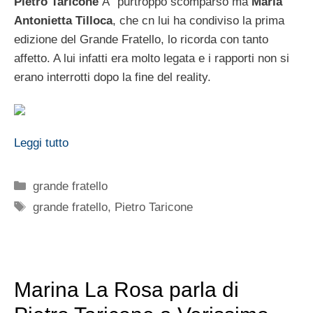
Pietro Taricone
Ã¨ purtroppo scomparso ma
Maria
Antonietta Tilloca
, che cn lui ha condiviso la prima
edizione del Grande Fratello, lo ricorda con tanto
affetto. A lui infatti era molto legata e i rapporti non si
erano interrotti dopo la fine del reality.
Leggi tutto
Categorie
grande fratello
Tag
grande fratello
,
Pietro Taricone
Marina La Rosa parla di