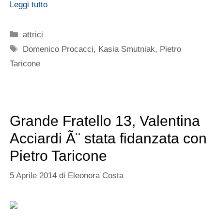
Leggi tutto
Categorie
attrici
Tag
Domenico Procacci
,
Kasia Smutniak
,
Pietro
Taricone
Grande Fratello 13, Valentina
Acciardi Ã¨ stata fidanzata con
Pietro Taricone
5 Aprile 2014
di
Eleonora Costa