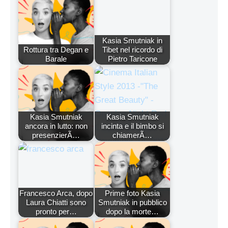
Kasia Smutniak in
Rottura tra Degan e
Tibet nel ricordo di
Barale
Pietro Taricone
Kasia Smutniak
Kasia Smutniak
ancora in lutto: non
incinta e il bimbo si
presenzierÃ…
chiamerÃ…
Francesco Arca, dopo
Prime foto Kasia
Laura Chiatti sono
Smutniak in pubblico
pronto per…
dopo la morte…