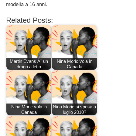
modella a 16 anni.
Related Posts:
Martin Evans Ã¨ un
Nina Moric vola in
drago a letto
Canada
Nina Moric vola in
Nina Moric si sposa a
Canada
luglio 2010?