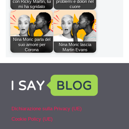
con Ricky Martin, lui
problemi e dolori nel
mi ha sgridato
cuore
Nina Moric parla del
suo amore per
Nina Moric lascia
Corona
Martin Evans
Dichiarazione sulla Privacy (UE)
Cookie Policy (UE)