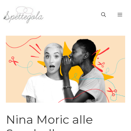
Vai
al
ME
contenuto
Nina Moric alle