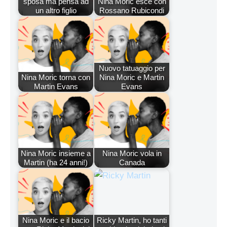
sposa ma pensa ad
Nina Moric esce con
un altro figlio
Rossano Rubicondi
Nuovo tatuaggio per
Nina Moric torna con
Nina Moric e Martin
Martin Evans
Evans
Nina Moric insieme a
Nina Moric vola in
Martin (ha 24 anni!)
Canada
Nina Moric e il bacio
Ricky Martin, ho tanti