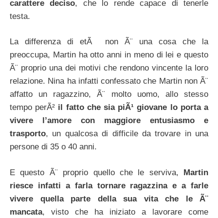
carattere deciso
, che lo rende capace di tenerle
testa.
La differenza di etÃ non Ã¨ una cosa che la
preoccupa, Martin ha otto anni in meno di lei e questo
Ã¨ proprio una dei motivi che rendono vincente la loro
relazione. Nina ha infatti confessato che Martin non Ã¨
affatto un ragazzino, Ã¨ molto uomo, allo stesso
tempo perÃ²
il fatto che sia piÃ¹ giovane lo porta a
vivere l’amore con maggiore entusiasmo e
trasporto
, un qualcosa di difficile da trovare in una
persone di 35 o 40 anni.
E questo Ã¨ proprio quello che le serviva,
Martin
riesce infatti a farla tornare ragazzina e a farle
vivere quella parte della sua vita che le Ã¨
mancata
, visto che ha iniziato a lavorare come