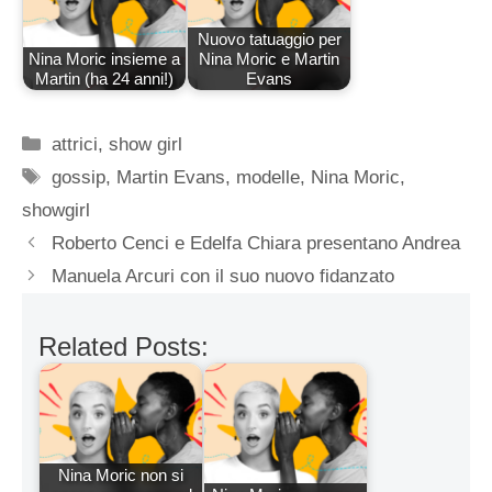
Nuovo tatuaggio per
Nina Moric insieme a
Nina Moric e Martin
Martin (ha 24 anni!)
Evans
Categorie
attrici
,
show girl
Tag
gossip
,
Martin Evans
,
modelle
,
Nina Moric
,
showgirl
Roberto Cenci e Edelfa Chiara presentano Andrea
Manuela Arcuri con il suo nuovo fidanzato
Related Posts:
Nina Moric non si