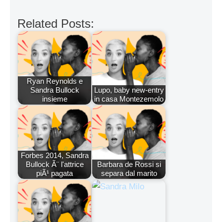
Related Posts:
Ryan Reynolds e
Sandra Bullock
Lupo, baby new-entry
insieme
in casa Montezemolo
Forbes 2014, Sandra
Bullock Ã¨ l'attrice
Barbara de Rossi si
piÃ¹ pagata
separa dal marito