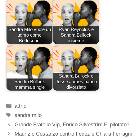
Sandra Milo vuole un
Ryan Reynolds e
uomo come
Sandra Bullock
Berlusconi
insieme
Sandra Bullock e
Sandra Bullock
Jesse James hanno
mamma single
divorziato
Categorie
attrici
Tag
sandra milo
Grande Fratello Vip, Enrico Silvestrin: E’ pilotato?
Maurizio Costanzo contro Fedez e Chiara Ferragni