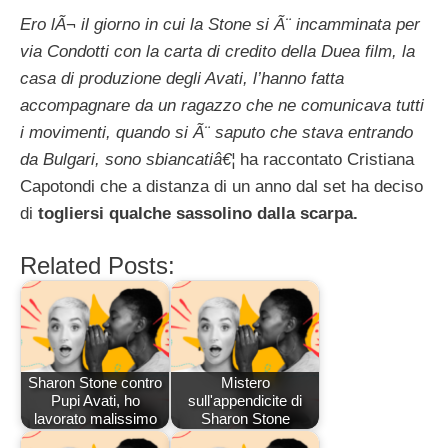
Ero lÃ¬ il giorno in cui la Stone si Ã¨ incamminata per
via Condotti con la carta di credito della Duea film, la
casa di produzione degli Avati, l’hanno fatta
accompagnare da un ragazzo che ne comunicava tutti
i movimenti, quando si Ã¨ saputo che stava entrando
da Bulgari, sono sbiancatiâ€¦
ha raccontato Cristiana
Capotondi che a distanza di un anno dal set ha deciso
di
togliersi qualche sassolino dalla scarpa.
Related Posts:
Sharon Stone contro
Mistero
Pupi Avati, ho
sull'appendicite di
lavorato malissimo
Sharon Stone