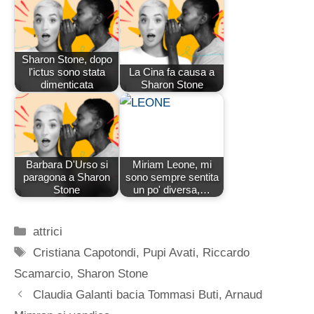
Sharon Stone, dopo
l'ictus sono stata
La Cina fa causa a
dimenticata
Sharon Stone
Barbara D'Urso si
Miriam Leone, mi
paragona a Sharon
sono sempre sentita
Stone
un po' diversa,…
Categorie
attrici
Tag
Cristiana Capotondi
,
Pupi Avati
,
Riccardo
Scamarcio
,
Sharon Stone
Claudia Galanti bacia Tommasi Buti, Arnaud