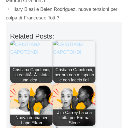
Mimran si vendica
Ilary Blasi e Belen Rodriguez, nuove tensioni per
colpa di Francesco Totti?
Related Posts:
Cristiana Capotondi,
Cristiana Capotondi,
la castitÃ Ã¨ stata
per ora non mi sposo
una idea…
e non faccio figli
Jim Carrey ha una
Nuova donna per
cotta per Emma
Lapo Elkan
Stone