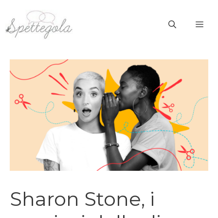
Vai
al
ME
contenuto
Sharon Stone, i