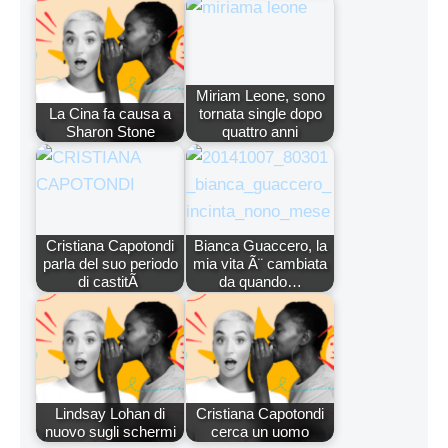
Miriam Leone, sono
La Cina fa causa a
tornata single dopo
Sharon Stone
quattro anni
Cristiana Capotondi
Bianca Guaccero, la
parla del suo periodo
mia vita Ã¨ cambiata
di castitÃ
da quando…
Lindsay Lohan di
Cristiana Capotondi
nuovo sugli schermi
cerca un uomo