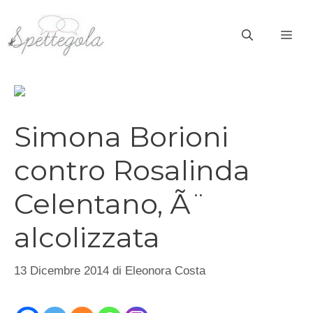
Vai
al
ME
contenuto
Simona Borioni
contro Rosalinda
Celentano, Ã¨
alcolizzata
13 Dicembre 2014
di
Eleonora Costa