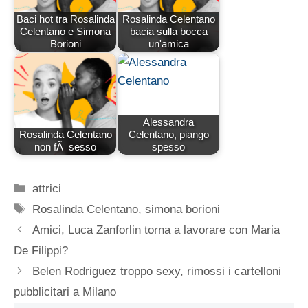
Baci hot tra Rosalinda
Rosalinda Celentano
Celentano e Simona
bacia sulla bocca
Borioni
un'amica
Alessandra
Rosalinda Celentano
Celentano, piango
non fÃ sesso
spesso
Categorie
attrici
Tag
Rosalinda Celentano
,
simona borioni
Amici, Luca Zanforlin torna a lavorare con Maria
De Filippi?
Belen Rodriguez troppo sexy, rimossi i cartelloni
pubblicitari a Milano