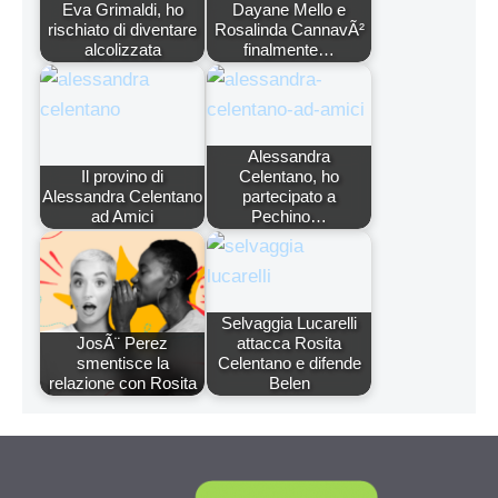
Eva Grimaldi, ho
Dayane Mello e
rischiato di diventare
Rosalinda CannavÃ²
alcolizzata
finalmente…
Alessandra
Il provino di
Celentano, ho
Alessandra Celentano
partecipato a
ad Amici
Pechino…
Selvaggia Lucarelli
JosÃ¨ Perez
attacca Rosita
smentisce la
Celentano e difende
relazione con Rosita
Belen