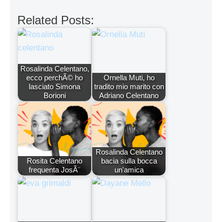
Related Posts:
Rosalinda Celentano,
ecco perchÃ© ho
Ornella Muti, ho
lasciato Simona
tradito mio marito con
Borioni
Adriano Celentano
Rosalinda Celentano
Rosita Celentano
bacia sulla bocca
frequenta JosÃ¨
un'amica