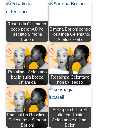
Rosalinda Celentano,
ecco perchÃ© ho
Simona Borioni contro
lasciato Simona
Rosalinda Celentano,
Borioni
Ã¨ alcolizzata
Rosalinda Celentano
bacia sulla bocca
Rosalinda Celentano
un'amica
non fÃ sesso
Selvaggia Lucarelli
Baci hot tra Rosalinda
attacca Rosita
Celentano e Simona
Celentano e difende
Borioni
Belen