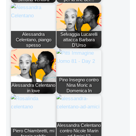
Alessandra
Selvaggia Lucarelli
Celentano, piango
attacca Barbara
spesso
D'Urso
Pino Insegno contro
Alessandra Celentano
Nina Moric a
in love
Domenica In
Alessandra Celentano
Piero Chiambretti, mi
contro Nicole Marin