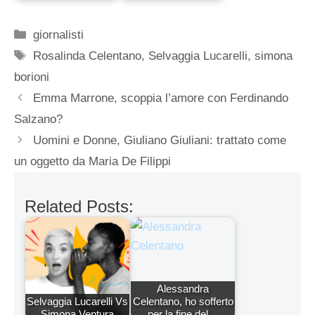
Categorie
giornalisti
Tag
Rosalinda Celentano
,
Selvaggia Lucarelli
,
simona
borioni
Emma Marrone, scoppia l’amore con Ferdinando
Salzano?
Uomini e Donne, Giuliano Giuliani: trattato come
un oggetto da Maria De Filippi
Related Posts:
Alessandra
Selvaggia Lucarelli Vs
Celentano, ho sofferto
Simona Ventura
per la fine del…