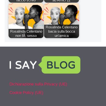
faccio schifo
ad Amici 12
Rosalinda Celentano
Rosalinda Celentano
bacia sulla bocca
non fÃ sesso
un'amica
Dichiarazione sulla Privacy (UE)
Cookie Policy (UE)