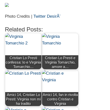
Photo Credits |
Twitter DesirÃ¨
Related Posts:
Cristian Lo Presti
Cristian Lo Presti e
confessa: Io e Virginia
Virginia Tomarchio,
Tomarchio…
amore a…
Amici 14, Cristian Lo
Amici 14, fan in rivolta
Presti: Virginia non mi
contro Cristian e
ha tradito
Virginia