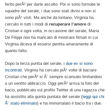
ferito perÃ² per darle ascolto. Poi si sono formate le
squadre del serale, i due sono stati divisi e non si
sono piÃ¹ visti. Ma anche da lontano, Virginia ha
cercato in tutti i modi di
recuperare l’amore
di
Cristian e ogni volta, in occasione del serale, Maria
De Filippi non ha mancato di mostrare filmati in cui
Virginia diceva di essersi pentita amaramente di
quanto fatto.
Dopo la terza puntta del serale,
i due ex si sono
incontrati
. Virginia ha cercato piÃ¹ volte di baciare
Cristian che perÃ² si Ã¨ sempre scansato limitandosi
a un sentito abbraccio. Oggi perÃ² arriva la foto del
bacio, pubblicato sul profilo Twitter di una ragazza che
ha assistito alla quinta puntata del serale (
leggi qui chi
Ã¨ stato eliminato
) e ha immortalato il bacio tra i due.