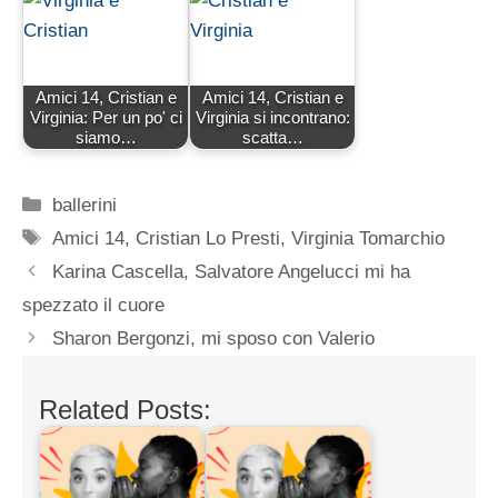
Amici 14, Cristian e
Amici 14, Cristian e
Virginia: Per un po' ci
Virginia si incontrano:
siamo…
scatta…
Categorie
ballerini
Tag
Amici 14
,
Cristian Lo Presti
,
Virginia Tomarchio
Karina Cascella, Salvatore Angelucci mi ha
spezzato il cuore
Sharon Bergonzi, mi sposo con Valerio
Related Posts: