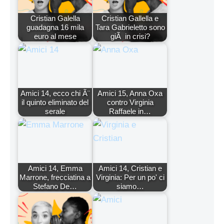
Cristian Galella
Cristian Gallella e
guadagna 16 mila
Tara Gabrieletto sono
euro al mese
giÃ in crisi?
Amici 14, ecco chi Ã¨
Amici 15, Anna Oxa
il quinto eliminato del
contro Virginia
serale
Raffaele in…
Amici 14, Emma
Amici 14, Cristian e
Marrone, frecciatina a
Virginia: Per un po' ci
Stefano De…
siamo…