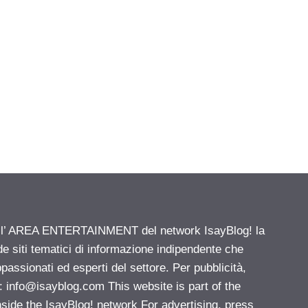
ell’ AREA ENTERTAINMENT del network IsayBlog! la
de siti tematici di informazione indipendente che
passionati ed esperti del settore. Per pubblicità,
i:
info@isayblog.com
This website is part of the
e the IsayBlog! network For advertising, press