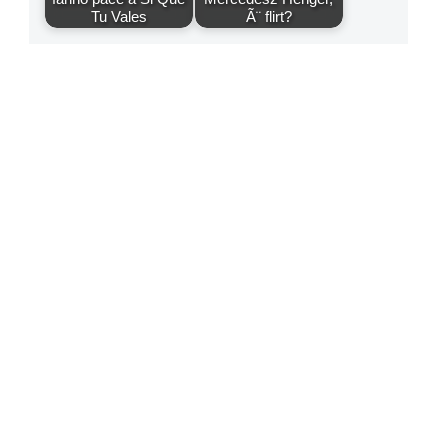
Tu Vales
Ã¨ flirt?