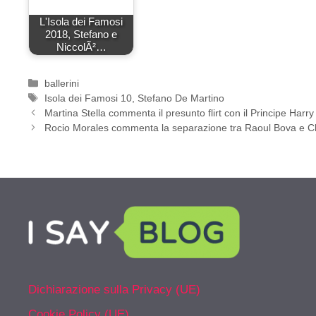
L'Isola dei Famosi
2018, Stefano e
NiccolÃ²…
Categorie
ballerini
Tag
Isola dei Famosi 10
,
Stefano De Martino
Martina Stella commenta il presunto flirt con il Principe Harry
Rocio Morales commenta la separazione tra Raoul Bova e C
Dichiarazione sulla Privacy (UE)
Cookie Policy (UE)