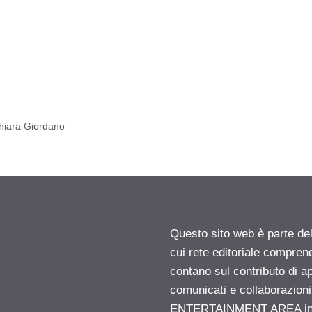
hiara Giordano
Questo sito web è parte d
cui rete editoriale compren
contano sul contributo di ap
comunicati e collaborazion
ENTERTAINMENT AREA insid