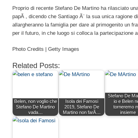
Proprio di recente Stefano De Martino ha rilasciato una
papÃ , dicendo che Santiago Ã¨ la sua unica ragione di 
allargheranno la famiglia per dare al primogenito un fra
per il futuro, in che luogo si colloca la partecipazione 
Photo Credits | Getty Images
Related Posts:
Stefano De Mar
Belen, non voglio che
Isola dei Famosi
io e Belen n
Stefano De Martino
2019, Stefano De
torneremo m
vada…
Martino non farÃ…
insieme