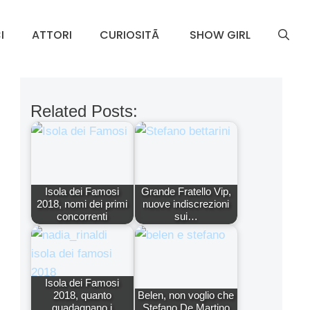
I
ATTORI
CURIOSITÃ
SHOW GIRL
Related Posts:
Isola dei Famosi
Grande Fratello Vip,
2018, nomi dei primi
nuove indiscrezioni
concorrenti
sui…
Isola dei Famosi
2018, quanto
Belen, non voglio che
guadagnano i
Stefano De Martino