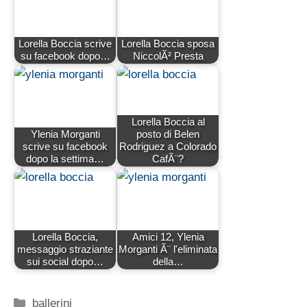
Lorella Boccia scrive
Lorella Boccia sposa
su facebook dopo…
NiccolÃ² Presta
Lorella Boccia al
Ylenia Morganti
posto di Belen
scrive su facebook
Rodriguez a Colorado
dopo la settima…
CafÃ¨?
Lorella Boccia,
Amici 12, Ylenia
messaggio straziante
Morganti Ã¨ l'eliminata
sui social dopo…
della…
Categorie
ballerini