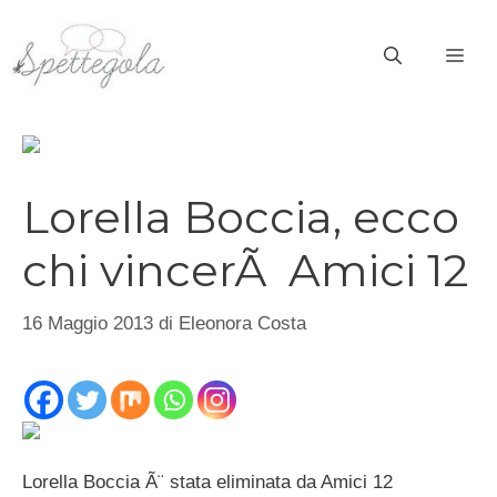
Vai
al
ME
contenuto
Lorella Boccia, ecco
chi vincerÃ Amici 12
16 Maggio 2013
di
Eleonora Costa
Lorella Boccia Ã¨ stata eliminata da Amici 12