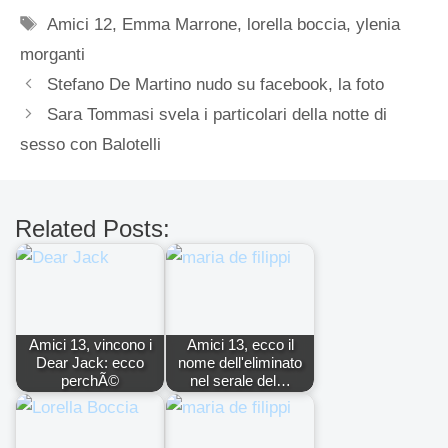
Tag
Amici 12
,
Emma Marrone
,
lorella boccia
,
ylenia
morganti
Stefano De Martino nudo su facebook, la foto
Sara Tommasi svela i particolari della notte di
sesso con Balotelli
Related Posts:
Amici 13, vincono i
Amici 13, ecco il
Dear Jack: ecco
nome dell'eliminato
perchÃ©
nel serale del…