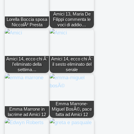
Amici 13, Maria De
Lorella Boccia sposa
Filippi commenta le
NiccolÃ² Presta
voci di addio…
Amici 14, ecco chi Ã¨
Amici 14, ecco chi Ã¨
l'eliminato della
il sesto eliminato del
settima…
serale
Emma Marrone-
Emma Marrone in
Miguel BosÃ©, pace
lacrime ad Amici 12
fatta ad Amici 12