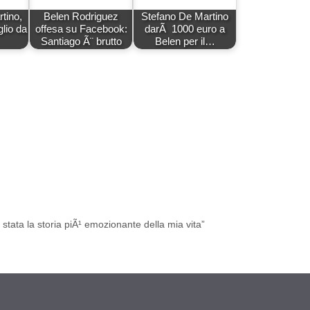
tino,
Belen Rodriguez
Stefano De Martino
glio da
offesa su Facebook:
darÃ 1000 euro a
Santiago Ã¨ brutto
Belen per il…
m
tata la storia piÃ¹ emozionante della mia vita”