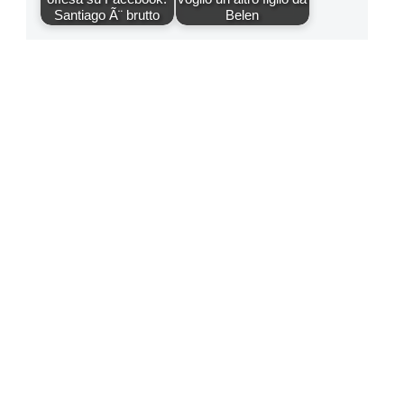
Santiago Ã¨ brutto
Belen