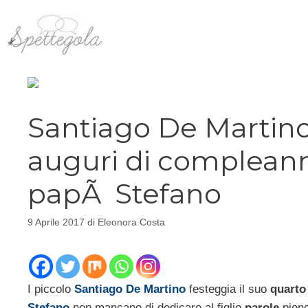
Vai
al
contenuto
Santiago De Martino
auguri di complea
papÃ Stefano
9 Aprile 2017
di
Eleonora Costa
I piccolo
Santiago De Martino
festeggia il suo
quarto
Stefano
non mancano di dedicare al figlio
parole
pien