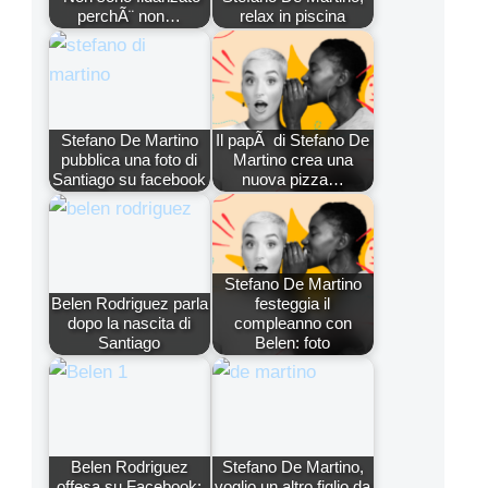
perchÃ¨ non…
relax in piscina
Stefano De Martino
Il papÃ di Stefano De
pubblica una foto di
Martino crea una
Santiago su facebook
nuova pizza…
Stefano De Martino
Belen Rodriguez parla
festeggia il
dopo la nascita di
compleanno con
Santiago
Belen: foto
Belen Rodriguez
Stefano De Martino,
offesa su Facebook:
voglio un altro figlio da