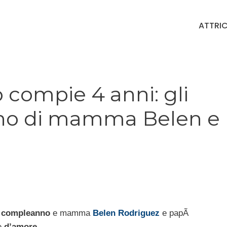
ATTRIC
 compie 4 anni: gli
nno di mamma Belen e
 compleanno
e mamma
Belen Rodriguez
e papÃ
e
d’amore
.