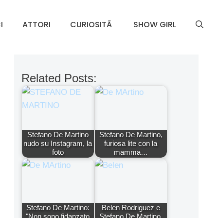
I
ATTORI
CURIOSITÃ
SHOW GIRL
Related Posts:
Stefano De Martino
Stefano De Martino,
nudo su Instagram, la
furiosa lite con la
foto
mamma…
Stefano De Martino:
Belen Rodriguez e
"Non sono fidanzato
Stefano De Martino,