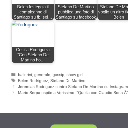
Belen festeggia il
Stefano De Martino
Stefano De Mar
compleanno di
pubblica una foto di
voglio un altro fi
Santiago su fb, sei…
Santiago su facebook
Belen
Cecilia Rodriguez:
"Con Stefano De
Martino ho…
Categorie
ballerini
,
generale
,
gossip
,
show girl
Tag
Belen Rodriguez
,
Stefano De Martino
Jeremias Rodriguez contro Stefano De Martino su Instagra
Mario Serpa ospite a Verissimo: “Quella con Claudio Sona Ã¨ s