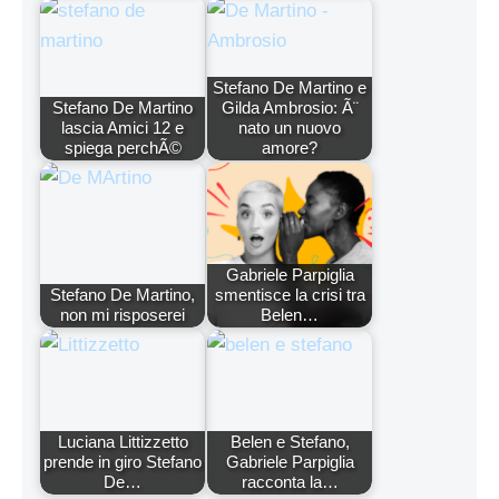
Stefano De Martino e
Stefano De Martino
Gilda Ambrosio: Ã¨
lascia Amici 12 e
nato un nuovo
spiega perchÃ©
amore?
Gabriele Parpiglia
Stefano De Martino,
smentisce la crisi tra
non mi risposerei
Belen…
Luciana Littizzetto
Belen e Stefano,
prende in giro Stefano
Gabriele Parpiglia
De…
racconta la…