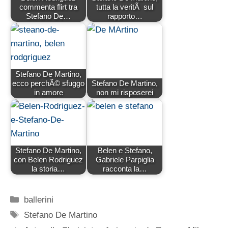
commenta flirt tra
tutta la veritÃ sul
Stefano De…
rapporto…
Stefano De Martino,
ecco perchÃ© sfuggo
Stefano De Martino,
in amore
non mi risposerei
Stefano De Martino,
Belen e Stefano,
con Belen Rodriguez
Gabriele Parpiglia
la storia…
racconta la…
Categorie
ballerini
Tag
Stefano De Martino