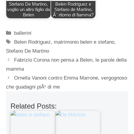
Stefano De Martino,
Belen Rodriguez e
voglio un altro figlio da
Stefano de Martino,
Belen
Ã¨ ritorno di fiamma?
Categorie
ballerini
Tag
Belen Rodriguez
,
matrimonio belen e stefano
,
Stefano De Martino
Fabrizio Corona non pensa a Belen, le parole della
mamma
Ornella Vanoni contro Emma Marrone, vergognoso
che guadagni piÃ¹ di me
Related Posts: