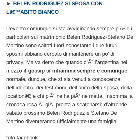
►
BELEN RODRIGUEZ SI SPOSA CON
Lâ€™ABITO BIANCO
L’evento comunque si sta avvicinando sempre piÃ¹ e i
particolari sul matrimonio Belen Rodriguez-Stefano De
Martino sono saltati fuori nonostante i due futuri
sposini abbiano cercato di mantenere un po’ di
privacy. Ma va detto che quando c’Ã¨ l’argentina nel
mezzo
il gossip si infiamma sempre e comunque
:
normale, dunque, che si sia venuti a conoscenza
dell’identitÃ dei testimoni, dell’abito della sposa, della
locationâ€¦ e chi piÃ¹ ne ha piÃ¹ ne metta. Insomma la
cronaca rosa Ã¨ giÃ pronta a scatenarsi: d’altronde
sabato prossimo Belen Rodriguez e Stefano De
Martino diventeranno ufficialmente una famiglia!
foto facebook