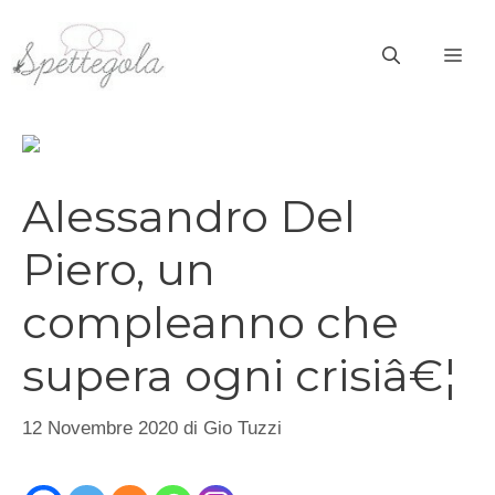
Vai
al
ME
contenuto
Alessandro Del
Piero, un
compleanno che
supera ogni crisiâ€¦
12 Novembre 2020
di
Gio Tuzzi