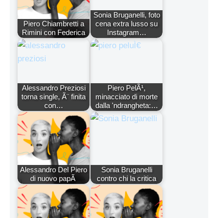
Sonia Bruganelli, foto
Piero Chiambretti a
cena extra lusso su
Rimini con Federica
Instagram…
Alessandro Preziosi
Piero PelÃ¹,
torna single, Ã¨ finita
minacciato di morte
con…
dalla 'ndrangheta:…
Alessandro Del Piero
Sonia Bruganelli
di nuovo papÃ
contro chi la critica