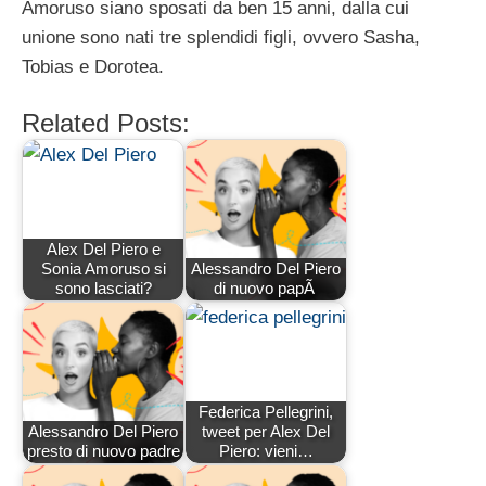
Amoruso siano sposati da ben 15 anni, dalla cui
unione sono nati tre splendidi figli, ovvero Sasha,
Tobias e Dorotea.
Related Posts:
Alex Del Piero e
Sonia Amoruso si
Alessandro Del Piero
sono lasciati?
di nuovo papÃ
Federica Pellegrini,
Alessandro Del Piero
tweet per Alex Del
presto di nuovo padre
Piero: vieni…