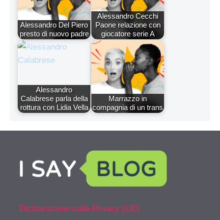
Alessandro Cecchi
Alessandro Del Piero
Paone relazione con
presto di nuovo padre
giocatore serie A
Alessandro
Calabrese parla della
Marrazzo in
rottura con Lidia Vella
compagnia di un trans
Dichiarazione sulla Privacy (UE)