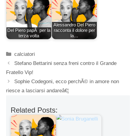
Alessandro Del Piero
Del Piero papÃ per la
racconta il dolore per
terza volta
la…
Categorie
calciatori
Stefano Bettarini senza freni contro il Grande
Fratello Vip!
Sophie Codegoni, ecco perchÃ© in amore non
riesce a lasciarsi andareâ€¦
Related Posts: