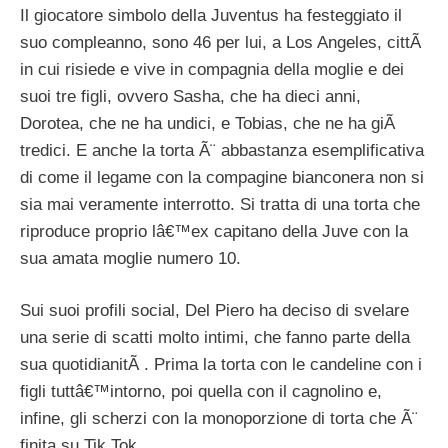
Il giocatore simbolo della Juventus ha festeggiato il
suo compleanno, sono 46 per lui, a Los Angeles, cittÃ
in cui risiede e vive in compagnia della moglie e dei
suoi tre figli, ovvero Sasha, che ha dieci anni,
Dorotea, che ne ha undici, e Tobias, che ne ha giÃ
tredici. E anche la torta Ã¨ abbastanza esemplificativa
di come il legame con la compagine bianconera non si
sia mai veramente interrotto. Si tratta di una torta che
riproduce proprio lâ€™ex capitano della Juve con la
sua amata moglie numero 10.
Sui suoi profili social, Del Piero ha deciso di svelare
una serie di scatti molto intimi, che fanno parte della
sua quotidianitÃ . Prima la torta con le candeline con i
figli tuttâ€™intorno, poi quella con il cagnolino e,
infine, gli scherzi con la monoporzione di torta che Ã¨
finita su Tik Tok.