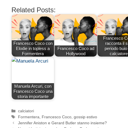
Related Posts:
Francesco C
Francesco Coco con
racconta il 
Elodie in topless a
Francesco Coco ad
periodo buio
Formentera
Hollywood
calciatore
Manuela Arcuri, con
Francesco Coco una
storia importante
Categorie
calciatori
Tag
Formentera
,
Francesco Coco
,
gossip estivo
Jennifer Aniston e Gerard Butler stanno insieme?