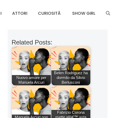
I
ATTORI
CURIOSITÃ
SHOW GIRL
Related Posts:
Belen Rodriguez ha
Nuovo amore per
dormito da Silvio
Manuela Arcuri
Berlusconi
Fabrizio Corona
Manuela Arcuri non
mette allâ€™ asta