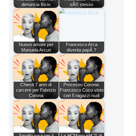
denuncia Bicio
sÃ© stesso
Nuovo amore per
Francesco Arca
Manuela Arcuri
diventa papÃ ?
Chiesti 7 anni di
Processo Corona:
carcere per Fabrizio
Francesco Coco visto
Corona
con 5 ragazzi nudi
Smalto rosa per il
La â€˜Monicaâ€™ di