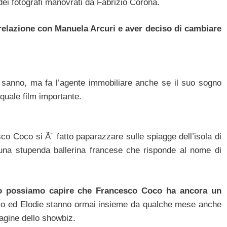
dei fotografi manovrati da Fabrizio Corona.
relazione con Manuela Arcuri e aver deciso di cambiare
Ã sanno, ma fa l’agente immobiliare anche se il suo sogno
 quale film importante.
co Coco si Ã¨ fatto paparazzare sulle spiagge dell’isola di
 una stupenda ballerina francese che risponde al nome di
oto possiamo capire che Francesco Coco ha ancora un
co ed Elodie stanno ormai insieme da qualche mese anche
pagine dello showbiz.