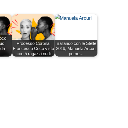
oco
suo
Processo Corona:
Ballando con le Stelle
 da
Francesco Coco visto
2019, Manuela Arcuri:
con 5 ragazzi nudi
prime…