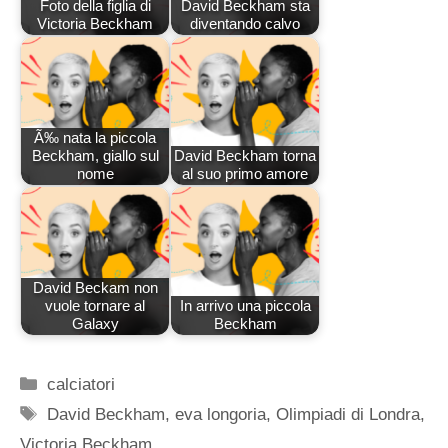
Foto della figlia di
David Beckham sta
Victoria Beckham
diventando calvo
Ã‰ nata la piccola
Beckham, giallo sul
David Beckham torna
nome
al suo primo amore
David Beckam non
vuole tornare al
In arrivo una piccola
Galaxy
Beckham
Categorie
calciatori
Tag
David Beckham
,
eva longoria
,
Olimpiadi di Londra
,
Victoria Beckham