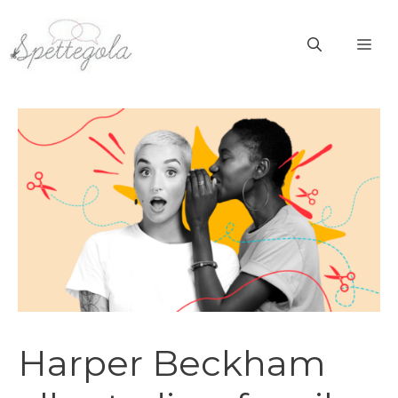
Vai
al
ME
contenuto
Harper Beckham