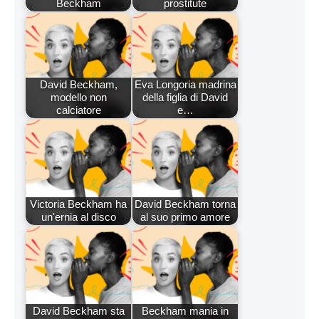
Beckham
prostitute
David Beckham,
Eva Longoria madrina
modello non
della figlia di David
calciatore
e…
Victoria Beckham ha
David Beckham torna
un'ernia al disco
al suo primo amore
David Beckham sta
Beckham mania in