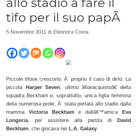
allo stadio a fare il
tifo per il suo papÃ
5 Novembre 2011
di
Eleonora Costa
Piccole tifose crescono: Ã¨ proprio il caso di dirlo. La
piccola
Harper Seven
, ultimo â€œacquistoâ€ della
squadra Beckham e, soprattutto, unica figlia femmina
della numerosa prole, Ã¨ stata portata allo stadio dalla
mamma
Victoria Beckham
e dallâ€™amica
Eva
Longoria
, per assistere alla partita di
David
Beckham
, che giocava nei
L.A. Galaxy
.