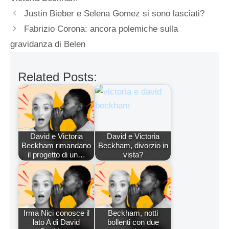
Justin Bieber e Selena Gomez si sono lasciati?
Fabrizio Corona: ancora polemiche sulla
gravidanza di Belen
Related Posts:
David e Victoria
David e Victoria
Beckham rimandano
Beckham, divorzio in
il progetto di un…
vista?
Irma Nici conosce il
Beckham, notti
lato A di David
bollenti con due