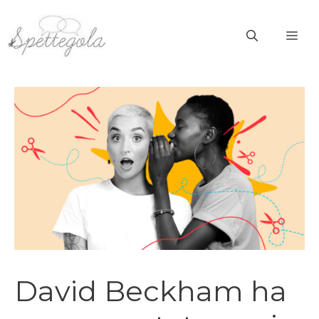
Vai
al
ME
contenuto
David Beckham ha