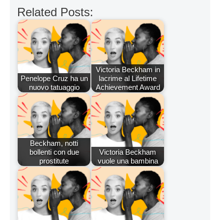
Related Posts:
Victoria Beckham in
Penelope Cruz ha un
lacrime al Lifetime
nuovo tatuaggio
Achievement Award
Beckham, notti
bollenti con due
Victoria Beckham
prostitute
vuole una bambina