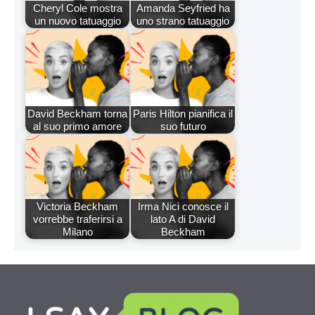
Cheryl Cole mostra
Amanda Seyfried ha
un nuovo tatuaggio
uno strano tatuaggio
David Beckham torna
Paris Hilton pianifica il
al suo primo amore
suo futuro
Victoria Beckham
Irma Nici conosce il
vorrebbe traferirsi a
lato A di David
Milano
Beckham