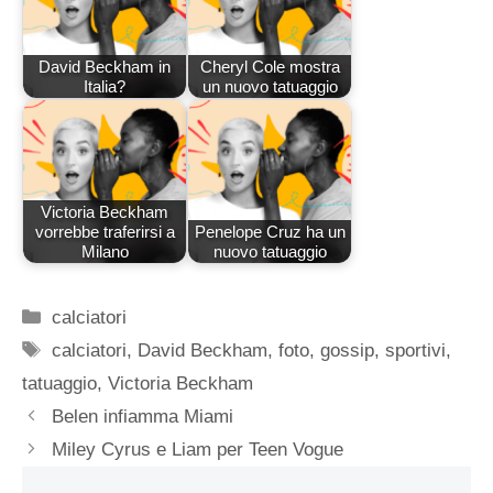
David Beckham in
Cheryl Cole mostra
Italia?
un nuovo tatuaggio
Victoria Beckham
vorrebbe traferirsi a
Penelope Cruz ha un
Milano
nuovo tatuaggio
Categorie
calciatori
Tag
calciatori
,
David Beckham
,
foto
,
gossip
,
sportivi
,
tatuaggio
,
Victoria Beckham
Belen infiamma Miami
Miley Cyrus e Liam per Teen Vogue