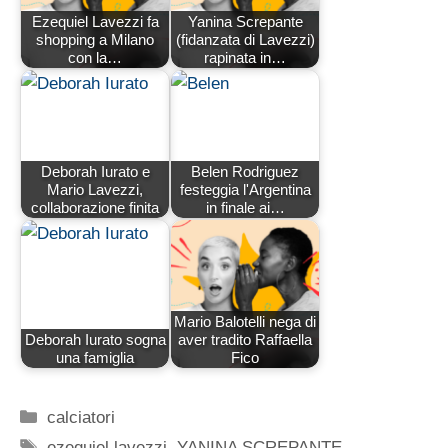
Ezequiel Lavezzi fa
Yanina Screpante
shopping a Milano
(fidanzata di Lavezzi)
con la…
rapinata in…
Deborah Iurato e
Belen Rodriguez
Mario Lavezzi,
festeggia l'Argentina
collaborazione finita
in finale ai…
Mario Balotelli nega di
Deborah Iurato sogna
aver tradito Raffaella
una famiglia
Fico
Categorie
calciatori
Tag
ezequiel lavezzi
,
YANINA SCREPANTE