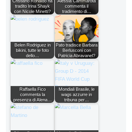
Cristiano Ronaldo ha
Alessia Cammarota
tradito Irina Shayk
commenta il
con Nicole Minetti?
tradimento di…
Belen Rodriguez in
Pato tradisce Barbara
bikini, tutte le foto
Berlusconi con
dello…
Patricia Abravanel?
Raffaella Fico
Mondiali Brasile, le
commenta la
wags azzurre in
presenza di Alena…
tribuna per…