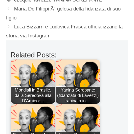
Maria De Filippi Ã¨ gelosa della fidanzata di suo
figlio
Luca Bizzarri e Ludovica Frasca ufficializzano la
storia via Instagram
Related Posts:
Mondiali in Brasile,
Yanina Screpante
dalla Seredova alla
(fidanzata di Lavezzi)
D'Amico:…
rapinata in…