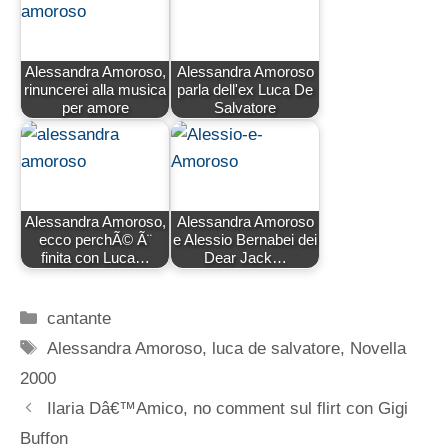
Alessandra Amoroso,
Alessandra Amoroso
rinuncerei alla musica
parla dell'ex Luca De
per amore
Salvatore
Alessandra Amoroso,
Alessandra Amoroso
ecco perchÃ© Ã¨
e Alessio Bernabei dei
finita con Luca…
Dear Jack…
Categorie
cantante
Tag
Alessandra Amoroso
,
luca de salvatore
,
Novella
2000
Ilaria Dâ€™Amico, no comment sul flirt con Gigi
Buffon