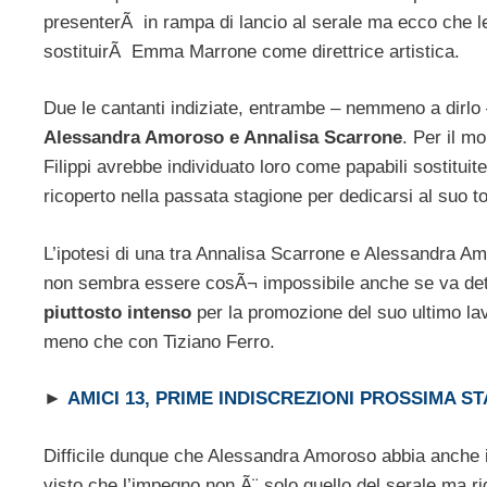
presenterÃ in rampa di lancio al serale ma ecco che le 
sostituirÃ Emma Marrone come direttrice artistica.
Due le cantanti indiziate, entrambe – nemmeno a dirlo 
Alessandra Amoroso e Annalisa Scarrone
. Per il m
Filippi avrebbe individuato loro come papabili sostituit
ricoperto nella passata stagione per dedicarsi al suo tou
L’ipotesi di una tra Annalisa Scarrone e Alessandra A
non sembra essere cosÃ¬ impossibile anche se va det
piuttosto intenso
per la promozione del suo ultimo la
meno che con Tiziano Ferro.
►
AMICI 13, PRIME INDISCREZIONI PROSSIMA S
Difficile dunque che Alessandra Amoroso abbia anche 
visto che l’impegno non Ã¨ solo quello del serale ma ri