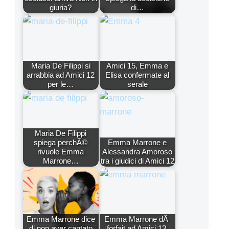
giuria?
di…
Maria De Filippi si
Amici 15, Emma e
arrabbia ad Amici 12
Elisa confermate al
per le…
serale
Maria De Filippi
spiega perchÃ©
Emma Marrone e
rivuole Emma
Alessandra Amoroso
Marrone…
tra i giudici di Amici 12
Emma Marrone dice
Emma Marrone dÃ
di non aver cantato
forfait ad Amici 13,