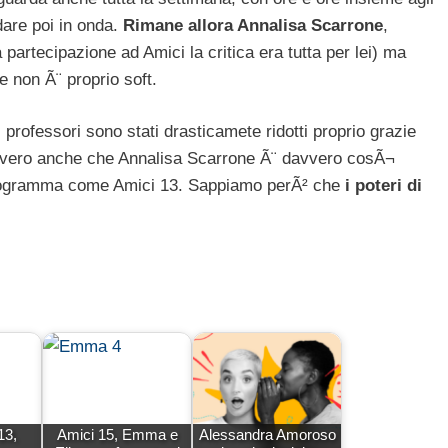
dare poi in onda.
Rimane allora Annalisa Scarrone
,
partecipazione ad Amici la critica era tutta per lei) ma
 non Ã¨ proprio soft.
 professori sono stati drasticamete ridotti proprio grazie
Ã¨ vero anche che Annalisa Scarrone Ã¨ davvero cosÃ¬
programma come Amici 13. Sappiamo perÃ² che
i poteri di
13,
Amici 15, Emma e
Alessandra Amoroso