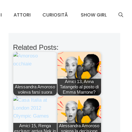
I
ATTORI
CURIOSITÃ
SHOW GIRL
Related Posts:
Amici 13, Anna
Alessandra Amoroso
Tatangelo al posto di
voleva farsi suora
Emma Marrone?
Amici 15, Renga
Alessandra Amoroso
escluso: arriva Nek in
spiega la decisione