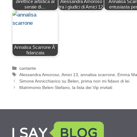
direttrice artistica al
Alessandra Amoroso
Annalisa Scar
serale di…
tra i giudici di Amici 12
entusiasta per
Annalisa Scarrone Ã¨
fidanzata
Categorie
cantante
Tag
Alessandra Amoroso
,
Amici 13
,
annalisa scarrone
,
Emma Ma
Simone Annicchiarico su Belen, prima non mi fidavo di lei
Matrimonio Belen-Stefano, la lista dei Vip invitati