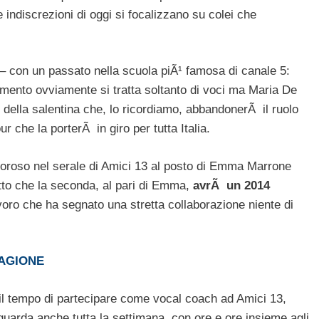
indiscrezioni di oggi si focalizzano su colei che
– con un passato nella scuola piÃ¹ famosa di canale 5:
omento ovviamente si tratta soltanto di voci ma Maria De
e della salentina che, lo ricordiamo, abbandonerÃ il ruolo
r che la porterÃ in giro per tutta Italia.
moroso nel serale di Amici 13 al posto di Emma Marrone
to che la seconda, al pari di Emma,
avrÃ un 2014
voro che ha segnato una stretta collaborazione niente di
TAGIONE
il tempo di partecipare come vocal coach ad Amici 13,
guarda anche tutta la settimana, con ore e ore insieme agli