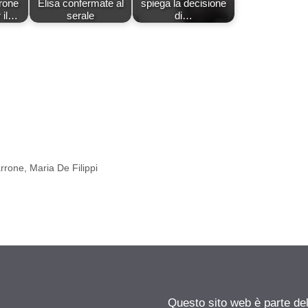
rone
Elisa confermate al
spiega la decisione
 il…
serale
di…
rrone
,
Maria De Filippi
Questo sito web è parte d