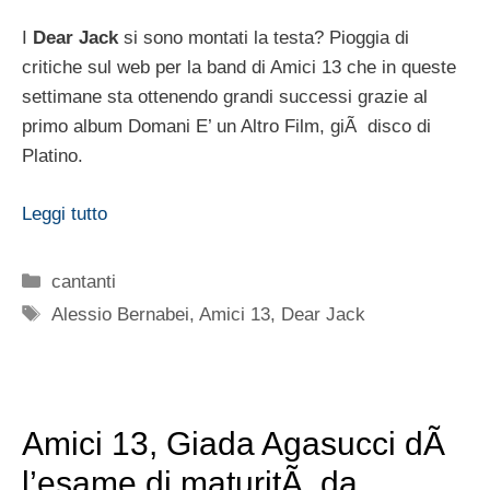
I
Dear Jack
si sono montati la testa? Pioggia di
critiche sul web per la band di Amici 13 che in queste
settimane sta ottenendo grandi successi grazie al
primo album Domani E’ un Altro Film, giÃ disco di
Platino.
Leggi tutto
Categorie
cantanti
Tag
Alessio Bernabei
,
Amici 13
,
Dear Jack
Amici 13, Giada Agasucci dÃ
l’esame di maturitÃ da