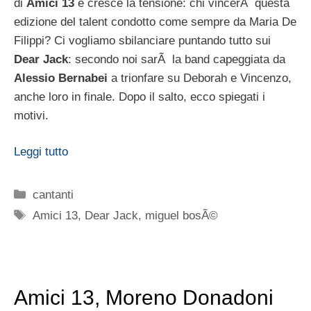
di
Amici 13
e cresce la tensione: chi vincerÃ questa
edizione del talent condotto come sempre da Maria De
Filippi? Ci vogliamo sbilanciare puntando tutto sui
Dear Jack
: secondo noi sarÃ la band capeggiata da
Alessio Bernabei
a trionfare su Deborah e Vincenzo,
anche loro in finale. Dopo il salto, ecco spiegati i
motivi.
Leggi tutto
Categorie
cantanti
Tag
Amici 13
,
Dear Jack
,
miguel bosÃ©
Amici 13, Moreno Donadoni