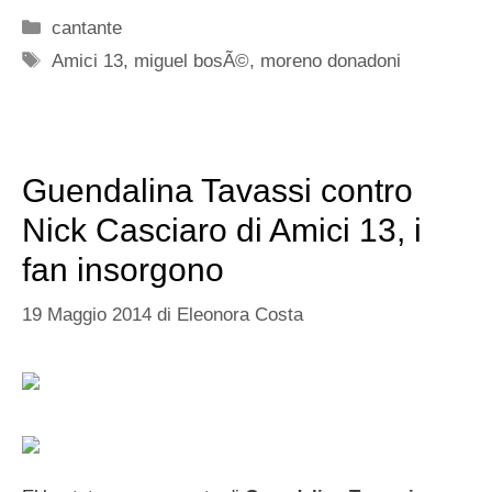
Categorie
cantante
Tag
Amici 13
,
miguel bosÃ©
,
moreno donadoni
Guendalina Tavassi contro
Nick Casciaro di Amici 13, i
fan insorgono
19 Maggio 2014
di
Eleonora Costa