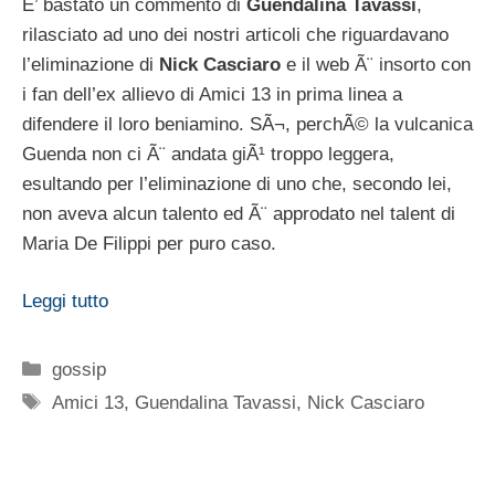
E’ bastato un commento di
Guendalina Tavassi
,
rilasciato ad uno dei nostri articoli che riguardavano
l’eliminazione di
Nick Casciaro
e il web Ã¨ insorto con
i fan dell’ex allievo di Amici 13 in prima linea a
difendere il loro beniamino. SÃ¬, perchÃ© la vulcanica
Guenda non ci Ã¨ andata giÃ¹ troppo leggera,
esultando per l’eliminazione di uno che, secondo lei,
non aveva alcun talento ed Ã¨ approdato nel talent di
Maria De Filippi per puro caso.
Leggi tutto
Categorie
gossip
Tag
Amici 13
,
Guendalina Tavassi
,
Nick Casciaro