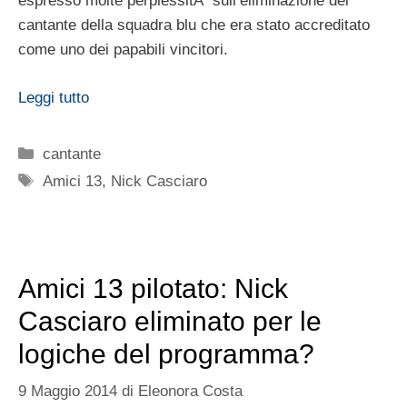
espresso molte perplessitÃ sull’eliminazione del
cantante della squadra blu che era stato accreditato
come uno dei papabili vincitori.
Leggi tutto
Categorie
cantante
Tag
Amici 13
,
Nick Casciaro
Amici 13 pilotato: Nick
Casciaro eliminato per le
logiche del programma?
9 Maggio 2014
di
Eleonora Costa