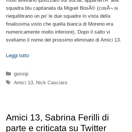
molti avevano ipotizzato sui social, apparterrÃ alla
squadra blu capitanata da Miguel BosÃ© (cosÃ¬ si
riequilibrano un po’ le due squadre in vista della
finalissima visto che quella bianca di Moreno era
numericamente molto inferiore). Dopo il salto vi
sveliamo il nome del prossimo eliminato di Amici 13.
Leggi tutto
Categorie
gossip
Tag
Amici 13
,
Nick Casciaro
Amici 13, Sabrina Ferilli di
parte e criticata su Twitter