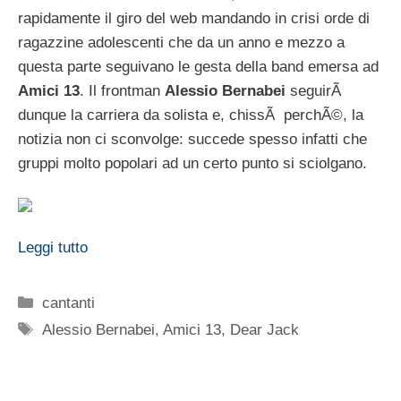
rapidamente il giro del web mandando in crisi orde di
ragazzine adolescenti che da un anno e mezzo a
questa parte seguivano le gesta della band emersa ad
Amici 13
. Il frontman
Alessio Bernabei
seguirÃ
dunque la carriera da solista e, chissÃ perchÃ©, la
notizia non ci sconvolge: succede spesso infatti che
gruppi molto popolari ad un certo punto si sciolgano.
Leggi tutto
Categorie
cantanti
Tag
Alessio Bernabei
,
Amici 13
,
Dear Jack