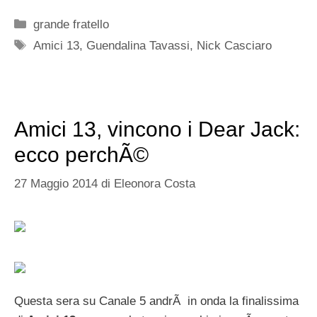
Categorie
grande fratello
Tag
Amici 13
,
Guendalina Tavassi
,
Nick Casciaro
Amici 13, vincono i Dear Jack:
ecco perchÃ©
27 Maggio 2014
di
Eleonora Costa
Questa sera su Canale 5 andrÃ in onda la finalissima