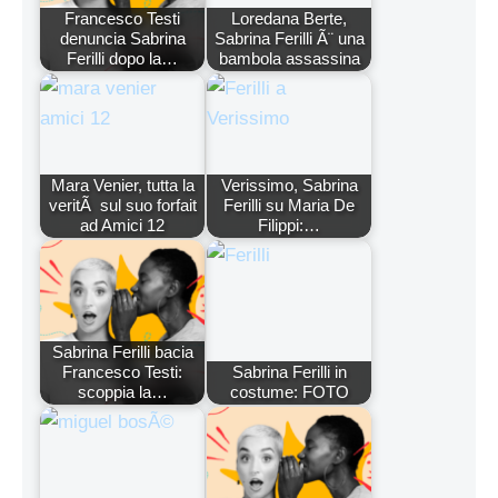
Francesco Testi
Loredana Berte,
denuncia Sabrina
Sabrina Ferilli Ã¨ una
Ferilli dopo la…
bambola assassina
Mara Venier, tutta la
Verissimo, Sabrina
veritÃ sul suo forfait
Ferilli su Maria De
ad Amici 12
Filippi:…
Sabrina Ferilli bacia
Francesco Testi:
Sabrina Ferilli in
scoppia la…
costume: FOTO