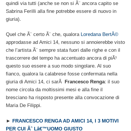
quindi via tutti (anche se non si Ã¨ ancora capito se
Sabrina Ferilli alla fine potrebbe essere di nuovo in
giuria).
Quel che Ã¨ certo Ã¨ che, qualora
Loredana BertÃ©
approdasse ad Amici 14, nessuno si annoierebbe visto
che l’artista Ã¨ sempre stata fuori dalle righe e con il
trascorrere del tempo ha accentuato ancora di piÃ¹
questo suo essere a suo modo singolare. Al suo
fianco, qualora la calabrese fosse confermata nella
giuria di Amici 14, ci sarÃ
Francesco Renga
: il suo
nome circola da moltissimi mesi e alla fine il
bresciano ha risposto presente alla convocazione di
Maria De Filippi.
►
FRANCESCO RENGA AD AMICI 14, I 3 MOTIVI
PER CUI Ãˆ Lâ€™UOMO GIUSTO