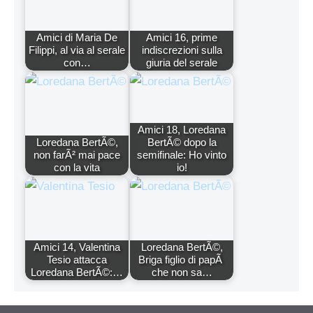
Amici di Maria De
Amici 16, prime
Filippi, al via al serale
indiscrezioni sulla
con…
giuria del serale
Amici 18, Loredana
Loredana BertÃ©,
BertÃ© dopo la
non farÃ² mai pace
semifinale: Ho vinto
con la vita
io!
Amici 14, Valentina
Loredana BertÃ©,
Tesio attacca
Briga figlio di papÃ
Loredana BertÃ©:…
che non sa…