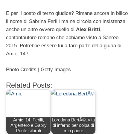
E per il posto di terzo giudice? Rimane ancora in bilico
il nome di Sabrina Ferilli ma ne circola con insistenza
anche un altro ovvero quello di
Alex Britti
,
cantantautore romano che abbiamo visto a Sanreo
2015. Potrebbe essere lui a fare parte della giuria di
Amici 14?
Photo Credits | Getty Images
Related Posts:
Amici 14, Ferilli,
Loredana BertÃ©, vita
Argentero e Gabry
di inferno per colpa di
Ponte silurati
mio padre