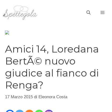
Vai
al
ME
contenuto
Amici 14, Loredana
BertÃ© nuovo
giudice al fianco di
Renga?
17 Marzo 2015
di
Eleonora Costa