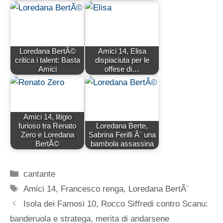
Loredana BertÃ©
Amici 14, Elisa
critica i talent: Basta
dispiaciuta per le
Amici
offese di…
Amici 14, litigio
furioso tra Renato
Loredana Berte,
Zero e Loredana
Sabrina Ferilli Ã¨ una
BertÃ©
bambola assassina
Categorie
cantante
Tag
Amici 14
,
Francesco renga
,
Loredana BertÃ¨
Isola dei Famosi 10, Rocco Siffredi contro Scanu:
banderuola e stratega, merita di andarsene