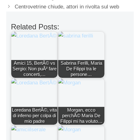
Centrovetrine chiude, attori in rivolta sul web
Related Posts:
Amici 15, BertÃ© vs
Sabrina Ferilli, Maria
Sergio: Non puÃ² fare
De Filippi tra le
concerti,…
persone…
Loredana BertÃ©, vita
Morgan, ecco
di inferno per colpa di
perchÃ© Maria De
mio padre
Filippi mi ha voluto…