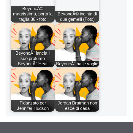
BeyoncÃ©
magrissima, porta la
BeyoncÃ© incinta di
taglia 38 - foto
due gemelli (Foto)
BeyoncÃ¨ lancia il
suo profumo
BeyoncÃ¨ Heat
BeyoncÃ¨ ha le voglie
Fidanzato per
Jordan Bratman non
Jennifer Hudson
esce di casa