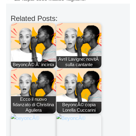
Related Posts:
Avril Lavigne: novitÃ
BeyoncÃ© Ã¨ incinta
sulla cantante
Ecco il nuovo
fidanzato di Christina
BeyoncÃ© copia
Aguilera
Lorella Cuccarini