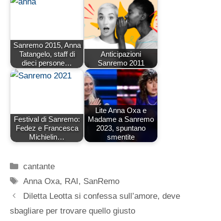
Sanremo 2015, Anna
Tatangelo, staff di
Anticipazioni
dieci persone…
Sanremo 2011
Lite Anna Oxa e
Festival di Sanremo:
Madame a Sanremo
Fedez e Francesca
2023, spuntano
Michielin…
smentite
Categorie
cantante
Tag
Anna Oxa
,
RAI
,
SanRemo
Diletta Leotta si confessa sull’amore, deve
sbagliare per trovare quello giusto