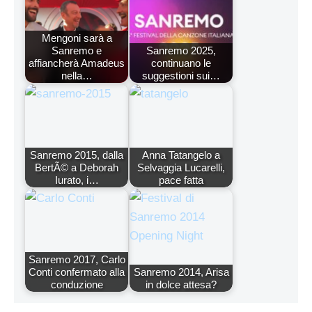
Mengoni sarà a
Sanremo e
Sanremo 2025,
affiancherà Amadeus
continuano le
nella…
suggestioni sui…
Sanremo 2015, dalla
Anna Tatangelo a
BertÃ© a Deborah
Selvaggia Lucarelli,
Iurato, i…
pace fatta
Sanremo 2017, Carlo
Conti confermato alla
Sanremo 2014, Arisa
conduzione
in dolce attesa?