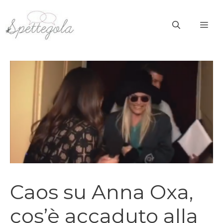
Vai
al
ME
contenuto
Caos su Anna Oxa,
cos’è accaduto alla