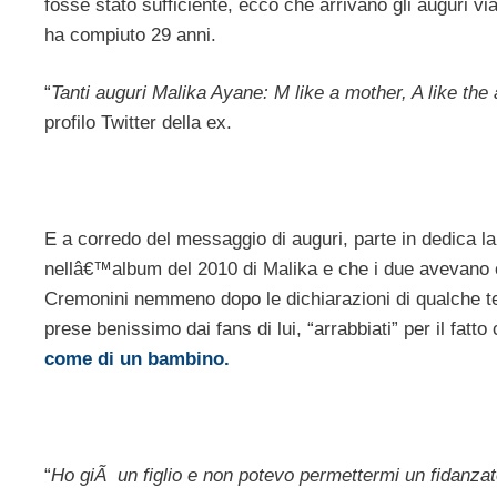
fosse stato sufficiente, ecco che arrivano gli auguri vi
ha compiuto 29 anni.
“
Tanti auguri Malika Ayane: M like a mother, A like the 
profilo Twitter della ex.
E a corredo del messaggio di auguri, parte in dedica l
nellâ€™album del 2010 di Malika e che i due avevano
Cremonini nemmeno dopo le dichiarazioni di qualche te
prese benissimo dai fans di lui, “arrabbiati” per il fatto
come di un bambino.
“
Ho giÃ un figlio e non potevo permettermi un fidanza