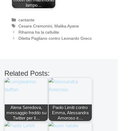
lampo…
Categorie
cantante
Tag
Cesare Cremonini
,
Malika Ayane
Rihanna ha la cellulite
Diletta Pagliano contro Leonardo Greco
Related Posts:
Alena Seredova,
Paolo Limiti contro
messaggio freddo su
Emma, Alessandra
Twitter per il…
Amoroso e…