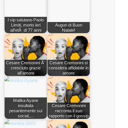
I vip salutano Paolo
Limiti, morto ieri
Auguri di Buon
all'etÃ di 77 anni
Natale!
Cesare Cremonini Ã¨
Cesare Cremonini si
cresciuto grazie
considera affidabile in
all'amore
amore
Malika Ayane
insultata
Cesare Cremonini
pesantemente sui
racconta il suo
social,…
rapporto con il gossip