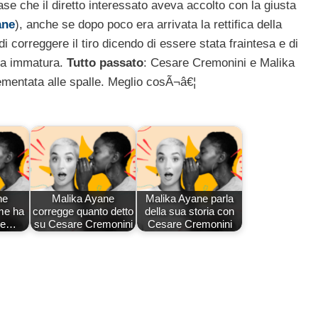
ase che il diretto interessato aveva accolto con la giusta
ane
), anche se dopo poco era arrivata la rettifica della
 correggere il tiro dicendo di essere stata fraintesa e di
na immatura.
Tutto passato
: Cesare Cremonini e Malika
mentata alle spalle. Meglio cosÃ¬â€¦
ne
Malika Ayane
Malika Ayane parla
me ha
corregge quanto detto
della sua storia con
are…
su Cesare Cremonini
Cesare Cremonini