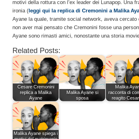
motivi della rottura con l’ex leader dei Lunapop. Una fr
ironia (
leggi qui la replica di Cremonini a Malika Ay
Ayane la quale, tramite social network, aveva cercato di
non aver mai pensato che Cremonini fosse una perso
Ayane sono rimasti amici, nonostante una storia movie
Related Posts:
Cesare Cremonini
Malika Aya
replica a Malika
Malika Ayane si
racconta di co
Ayane
sposa
reagito Ces
Malika Ayane spiega i
motivi del matrimonio