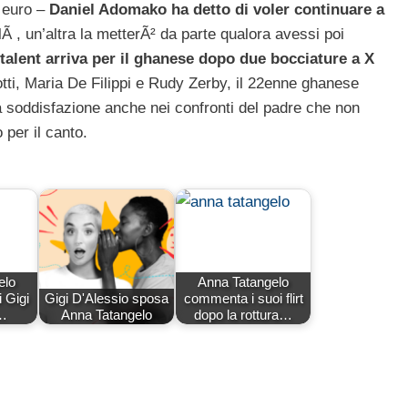
a euro –
Daniel Adomako ha detto di voler continuare a
Ã , un’altra la metterÃ² da parte qualora avessi poi
ot talent arriva per il ghanese dopo due bocciature a X
tti, Maria De Filippi e Rudy Zerby, il 22enne ghanese
ola soddisfazione anche nei confronti del padre che non
 per il canto.
elo
Anna Tatangelo
i Gigi
Gigi D'Alessio sposa
commenta i suoi flirt
,…
Anna Tatangelo
dopo la rottura…