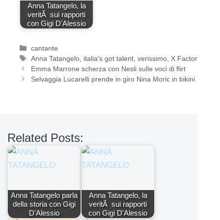
Anna Tatangelo, la
veritÃ sui rapporti
con Gigi D'Alessio
Categorie
cantante
Tag
Anna Tatangelo
,
italia's got talent
,
verissimo
,
X Factor
Emma Marrone scherza con Nesli sulle voci di flirt
Selvaggia Lucarelli prende in giro Nina Moric in bikini
Related Posts:
Anna Tatangelo parla
Anna Tatangelo, la
della storia con Gigi
veritÃ sui rapporti
D'Alessio
con Gigi D'Alessio