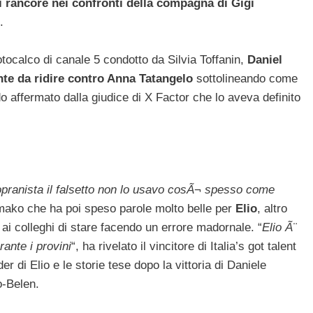
 rancore nei confronti della compagna di Gigi
.
otocalco di canale 5 condotto da Silvia Toffanin,
Daniel
nte da ridire contro Anna Tatangelo
sottolineando come
 affermato dalla giudice di X Factor che lo aveva definito
opranista il falsetto non lo usavo cosÃ¬ spesso come
omako che ha poi speso parole molto belle per
Elio
, altro
ai colleghi di stare facendo un errore madornale. “
Elio Ã¨
ante i provini
“, ha rivelato il vincitore di Italia’s got talent
er di Elio e le storie tese dopo la vittoria di Daniele
o-Belen.