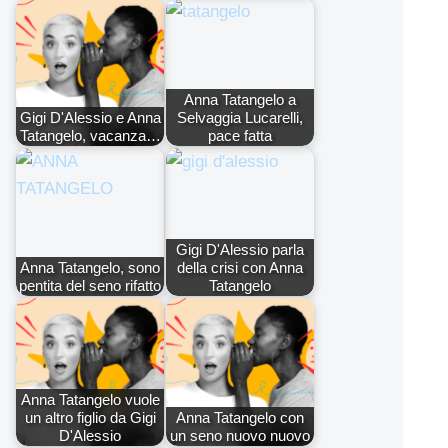
Anna Tatangelo a
Gigi D'Alessio e Anna
Selvaggia Lucarelli,
Tatangelo, vacanza…
pace fatta
Gigi D'Alessio parla
Anna Tatangelo, sono
della crisi con Anna
pentita del seno rifatto
Tatangelo
Anna Tatangelo vuole
un altro figlio da Gigi
Anna Tatangelo con
D'Alessio
un seno nuovo nuovo