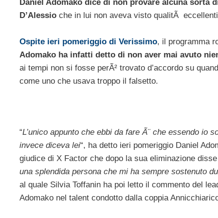
Daniel Adomako dice di non provare alcuna sorta di
D’Alessio
che in lui non aveva visto qualitÃ eccellenti
Ospite ieri pomeriggio di Verissimo
, il programma r
Adomako ha infatti detto di non aver mai avuto nie
ai tempi non si fosse perÃ² trovato d’accordo su quando
come uno che usava troppo il falsetto.
“
L’unico appunto che ebbi da fare Ã¨ che essendo io s
invece diceva lei
“, ha detto ieri pomeriggio Daniel Ad
giudice di X Factor che dopo la sua eliminazione disse 
una splendida persona che mi ha sempre sostenuto dur
al quale Silvia Toffanin ha poi letto il commento del lead
Adomako nel talent condotto dalla coppia Annicchiaric