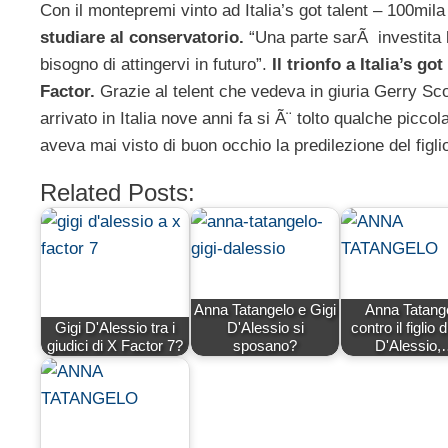
Con il montepremi vinto ad Italia’s got talent – 100mil
studiare al conservatorio.
“Una parte sarÃ investita l
bisogno di attingervi in futuro”.
Il trionfo a Italia’s g
Factor.
Grazie al telent che vedeva in giuria Gerry Sco
arrivato in Italia nove anni fa si Ã¨ tolto qualche picc
aveva mai visto di buon occhio la predilezione del figlio
Related Posts:
Anna Tatangelo e Gigi
Anna Tatang
Gigi D'Alessio tra i
D'Alessio si
contro il figlio d
giudici di X Factor 7?
sposano?
D'Alessio