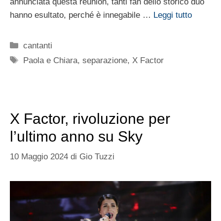
annunciata questa reunion, tanti fan dello storico duo
hanno esultato, perché è innegabile …
Leggi tutto
Categorie
cantanti
Tag
Paola e Chiara
,
separazione
,
X Factor
X Factor, rivoluzione per
l’ultimo anno su Sky
10 Maggio 2024
di
Gio Tuzzi