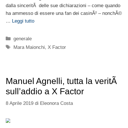
dalla sinceritÃ delle sue dichiarazioni – come quando
ha ammesso di essere una fan dei casinÃ² – nonchÃ©
…
Leggi tutto
Categorie
generale
Tag
Mara Maionchi
,
X Factor
Manuel Agnelli, tutta la veritÃ
sull’addio a X Factor
8 Aprile 2019
di
Eleonora Costa