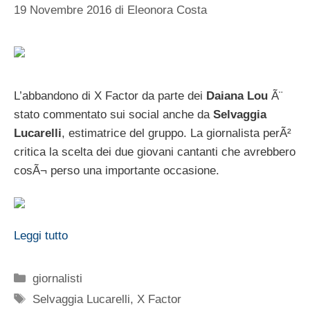
19 Novembre 2016
di
Eleonora Costa
L’abbandono di X Factor da parte dei
Daiana Lou
Ã¨
stato commentato sui social anche da
Selvaggia
Lucarelli
, estimatrice del gruppo. La giornalista perÃ²
critica la scelta dei due giovani cantanti che avrebbero
cosÃ¬ perso una importante occasione.
Leggi tutto
Categorie
giornalisti
Tag
Selvaggia Lucarelli
,
X Factor