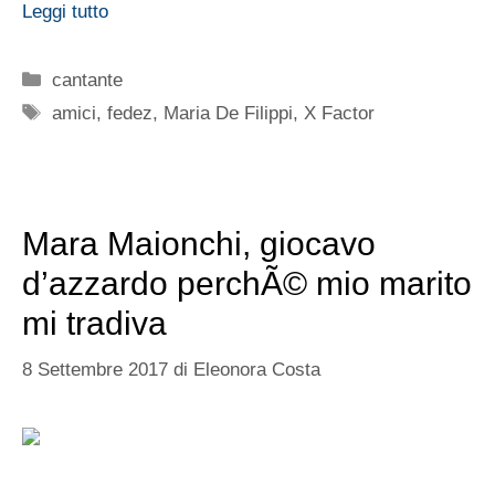
Leggi tutto
Categorie
cantante
Tag
amici
,
fedez
,
Maria De Filippi
,
X Factor
Mara Maionchi, giocavo
d’azzardo perchÃ© mio marito
mi tradiva
8 Settembre 2017
di
Eleonora Costa