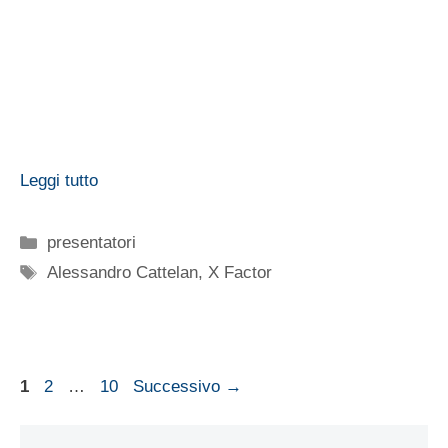
Leggi tutto
Categorie
presentatori
Tag
Alessandro Cattelan
,
X Factor
Pagina
Pagina
Pagina
1
2
…
10
Successivo
→