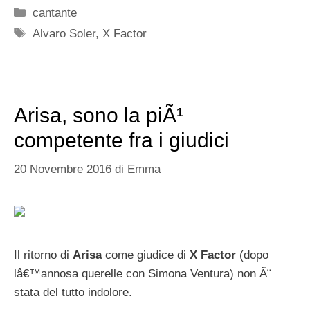
Categorie
cantante
Tag
Alvaro Soler
,
X Factor
Arisa, sono la piÃ¹
competente fra i giudici
20 Novembre 2016
di
Emma
Il ritorno di
Arisa
come giudice di
X Factor
(dopo
lâ€™annosa querelle con Simona Ventura) non Ã¨
stata del tutto indolore.