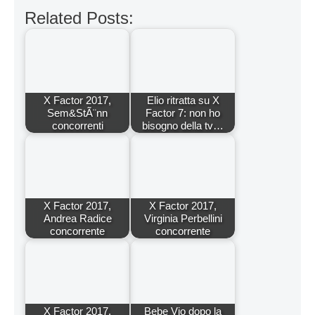
Related Posts:
X Factor 2017,
Elio ritratta su X
Sem&StÃ¨nn
Factor 7: non ho
concorrenti
bisogno della tv…
X Factor 2017,
X Factor 2017,
Andrea Radice
Virginia Perbellini
concorrente
concorrente
X Factor 2017,
Bebe Vio dopo la