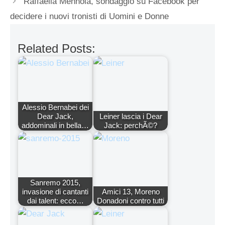
Raffaella Mennoia, sondaggio su Facebook per
decidere i nuovi tronisti di Uomini e Donne
Related Posts:
Alessio Bernabei dei
Dear Jack,
Leiner lascia i Dear
addominali in bella…
Jack: perchÃ©?
Sanremo 2015,
invasione di cantanti
Amici 13, Moreno
dai talent: ecco…
Donadoni contro tutti