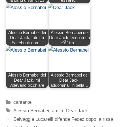
la band di Amici 13
essere…
Alessio Bernabei dei
Alessio Bernabei dei
Dear Jack, foto su
Dear Jack, ecco cosa
Facebook con…
c'Ã¨ tra…
Alessio Bernabei dei
Alessio Bernabei dei
Dear Jack, mi
Dear Jack,
volevano picchiare
addominali in bella…
Categorie
cantante
Tag
Alessio Bernabei
,
amici
,
Dear Jack
Selvaggia Lucarelli difende Fedez dopo la rissa