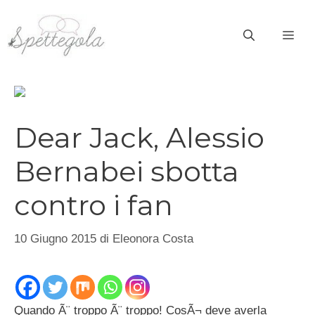
Vai
al
ME
contenuto
Dear Jack, Alessio
Bernabei sbotta
contro i fan
10 Giugno 2015
di
Eleonora Costa
Quando Ã¨ troppo Ã¨ troppo! CosÃ¬ deve averla