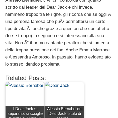
Alessio Bernabei
: c’Ã¨ chi concorda con quanto
scritto dal leader dei Dear Jack e chi invece,
nemmeno troppo tra le righe, gli ricorda che se oggi Ã¨
una persona famosa che puÃ² permettersi un certo
tipo di vita Ã¨ anche grazie a quei fan che con affetto
(forse troppo) lo seguono e si interessano alla sua
vita. Non Ã¨ il primo cantante peraltro che si lamenta
della troppa pressione dei fan. Anche Emma Marrone
e Alessandra Amoroso, in passato, hanno evidenziato
lo stesso identico problema.
Related Posts:
I Dear Jack si
Alessio Bernabei dei
separano, si scioglie
Dear Jack, stufo di