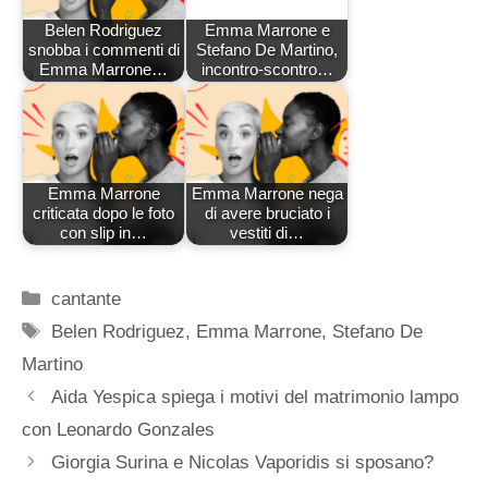
Belen Rodriguez
Emma Marrone e
snobba i commenti di
Stefano De Martino,
Emma Marrone…
incontro-scontro…
Emma Marrone
Emma Marrone nega
criticata dopo le foto
di avere bruciato i
con slip in…
vestiti di…
Categorie
cantante
Tag
Belen Rodriguez
,
Emma Marrone
,
Stefano De
Martino
Aida Yespica spiega i motivi del matrimonio lampo
con Leonardo Gonzales
Giorgia Surina e Nicolas Vaporidis si sposano?