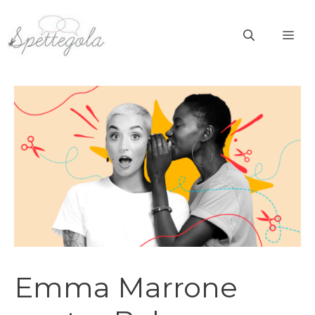
Vai
al
ME
contenuto
Emma Marrone