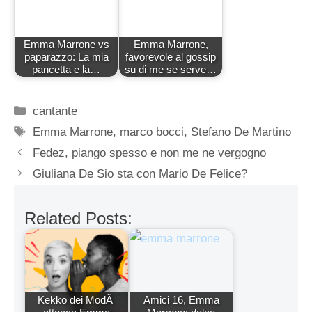
Emma Marrone vs
Emma Marrone,
paparazzo: La mia
favorevole al gossip
pancetta e la…
su di me se serve…
Categorie
cantante
Tag
Emma Marrone
,
marco bocci
,
Stefano De Martino
Fedez, piango spesso e non me ne vergogno
Giuliana De Sio sta con Mario De Felice?
Related Posts:
Kekko dei ModÃ
Amici 16, Emma