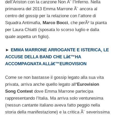
dell’Ariston con la canzone Non Ã¨ l’Inferno. Nella
primavera del 2013 Emma Marrone Ã¨ ancora al
centro del gossip per la relazione con l’attore di
Squadra Antimafia,
Marco Bocci
, che perÃ² la pianta
per Laura Chiatti (sposata lo scorso luglio e dalla
quale aspetta un figlio).
►
EMMA MARRONE ARROGANTE E ISTERICA, LE
ACCUSE DELLA BAND CHE Lâ€™HA
ACCOMPAGNATA ALLâ€™EUROVISION
Come se non bastasse il gossip legato alla sua vita
privata, arriva anche quello legato all
‘Eurovision
Song Contest
dove Emma Marrone partecipa
rappresentando l’Italia. Ma arriva solo ventunesima
(nessun cantante italiano aveva fatto peggio nella
storia della manifestazione) e la critica Ã¨ severissima