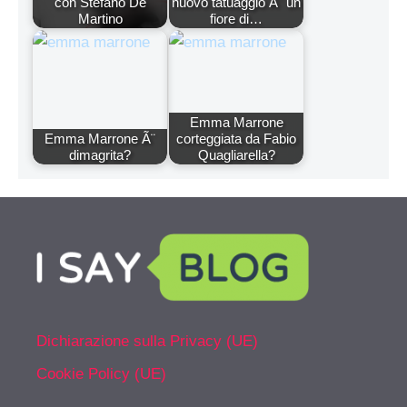
con Stefano De
nuovo tatuaggio Ã¨ un
Martino
fiore di…
Emma Marrone
Emma Marrone Ã¨
corteggiata da Fabio
dimagrita?
Quagliarella?
Dichiarazione sulla Privacy (UE)
Cookie Policy (UE)