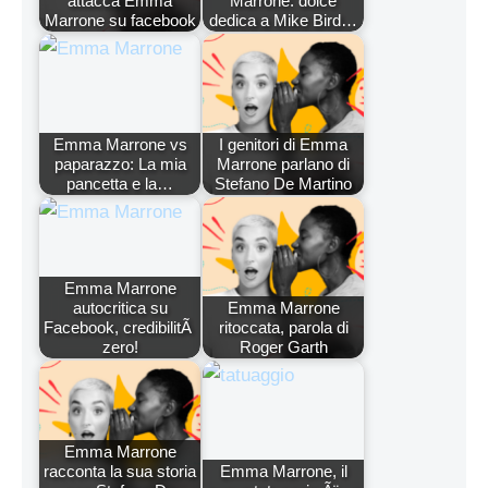
attacca Emma
Marrone: dolce
Marrone su facebook
dedica a Mike Bird…
Emma Marrone vs
I genitori di Emma
paparazzo: La mia
Marrone parlano di
pancetta e la…
Stefano De Martino
Emma Marrone
autocritica su
Emma Marrone
Facebook, credibilitÃ
ritoccata, parola di
zero!
Roger Garth
Emma Marrone
racconta la sua storia
Emma Marrone, il