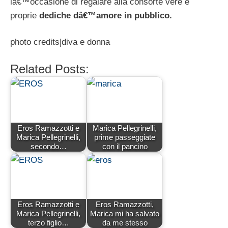
lâ€™occasione di regalare alla consorte vere e
proprie
dediche dâ€™amore in pubblico.
photo credits|diva e donna
Related Posts:
Eros Ramazzotti e
Marica Pellegrinelli,
Marica Pellegrinelli,
prime passeggiate
secondo…
con il pancino
Eros Ramazzotti e
Eros Ramazzotti,
Marica Pellegrinelli,
Marica mi ha salvato
terzo figlio…
da me stesso