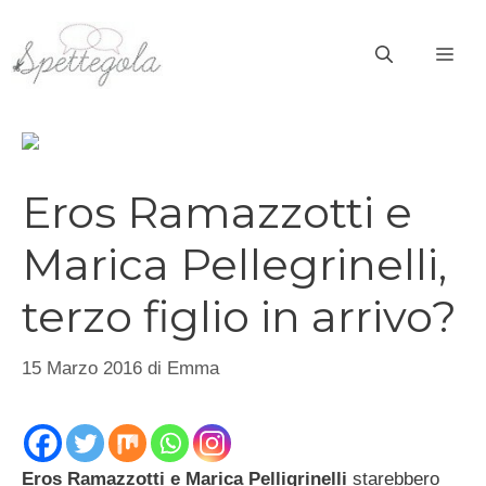
Vai
al
ME
contenuto
Eros Ramazzotti e
Marica Pellegrinelli,
terzo figlio in arrivo?
15 Marzo 2016
di
Emma
Eros Ramazzotti e Marica Pelligrinelli
starebbero