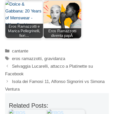
Eros Ramazzotti e
Marica Pellegrinelli,
Eros Ramazzotti
fiori…
diventa papÃ
Categorie
cantante
Tag
eros ramazzotti
,
gravidanza
Selvaggia Lucarelli, attacco a Platinette su
Facebook
Isola dei Famosi 11, Alfonso Signorini vs Simona
Ventura
Related Posts: