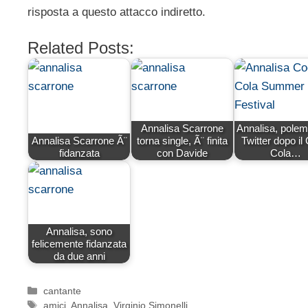
risposta a questo attacco indiretto.
Related Posts:
Annalisa Scarrone
Annalisa, polem
Annalisa Scarrone Ã¨
torna single, Ã¨ finita
Twitter dopo il
fidanzata
con Davide
Cola…
Annalisa, sono
felicemente fidanzata
da due anni
Categorie
cantante
Tag
amici
,
Annalisa
,
Virginio Simonelli