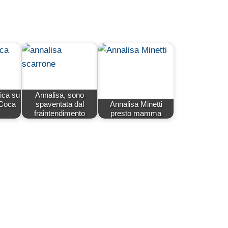
ica su
Annalisa, sono
 Coca
spaventata dal
Annalisa Minetti
fraintendimento
presto mamma