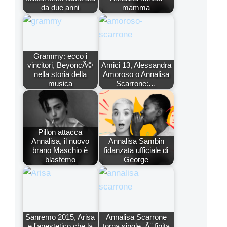
da due anni
mamma
Grammy: ecco i
vincitori, BeyoncÃ©
Amici 13, Alessandra
nella storia della
Amoroso o Annalisa
musica
Scarrone:…
Pillon attacca
Annalisa, il nuovo
Annalisa Sambin
brano Maschio è
fidanzata ufficiale di
blasfemo
George
Sanremo 2015, Arisa
Annalisa Scarrone
e l'anestetico che la
torna single, Ã¨ finita