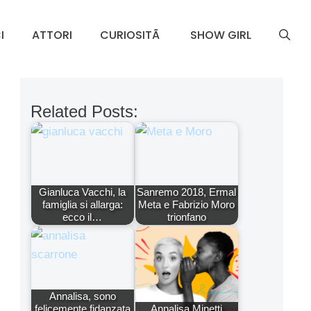
I
ATTORI
CURIOSITÃ
SHOW GIRL
Related Posts:
Gianluca Vacchi, la
Sanremo 2018, Ermal
famiglia si allarga:
Meta e Fabrizio Moro
ecco il…
trionfano
Annalisa, sono
felicemente fidanzata
Annalisa Minetti