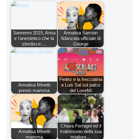
Sanremo 2015, Arisa
Annalisa Sambin
e l'anestetico che la
fidanzata ufficiale di
stordisce:…
George
Fedez e la frecciatina
Annalisa Minetti
a Luis Sal sul palco
presto mamma
del LoveMi
Chiara Ferragni ed il
Annalisa Minetti
matrimonio della sua
mamma
migliore…