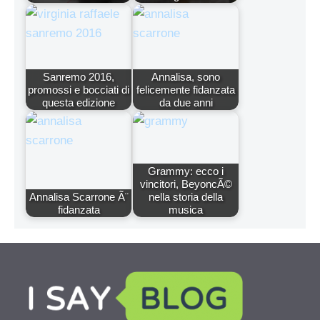
Sanremo 2016,
Annalisa, sono
promossi e bocciati di
felicemente fidanzata
questa edizione
da due anni
Grammy: ecco i
vincitori, BeyoncÃ©
Annalisa Scarrone Ã¨
nella storia della
fidanzata
musica