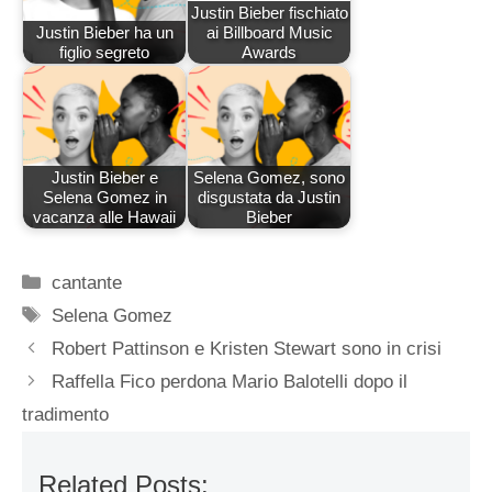
Justin Bieber fischiato
Justin Bieber ha un
ai Billboard Music
figlio segreto
Awards
Justin Bieber e
Selena Gomez, sono
Selena Gomez in
disgustata da Justin
vacanza alle Hawaii
Bieber
Categorie
cantante
Tag
Selena Gomez
Robert Pattinson e Kristen Stewart sono in crisi
Raffella Fico perdona Mario Balotelli dopo il
tradimento
Related Posts: