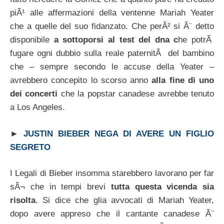
piÃ¹ alle affermazioni della ventenne Mariah Yeater
che a quelle del suo fidanzato. Che perÃ² si Ã¨ detto
disponibile
a sottoporsi al test del dna c
he potrÃ
fugare ogni dubbio sulla reale paternitÃ del bambino
che – sempre secondo le accuse della Yeater –
avrebbero concepito lo scorso anno
alla fine di uno
dei concerti
che la popstar canadese avrebbe tenuto
a Los Angeles.
►
JUSTIN BIEBER NEGA DI AVERE UN FIGLIO
SEGRETO
I Legali di Bieber insomma starebbero lavorano per far
sÃ¬ che in tempi brevi
tutta questa vicenda sia
risolta
. Si dice che glia avvocati di Mariah Yeater,
dopo avere appreso che il cantante canadese Ã¨