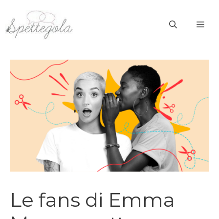
Vai
al
ME
contenuto
Le fans di Emma