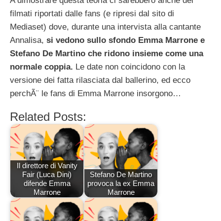
A dimostrare questa teoria ci sarebbero anche dei
filmati riportati dalle fans (e ripresi dal sito di
Mediaset) dove, durante una intervista alla cantante
Annalisa,
si vedono sullo sfondo Emma Marrone e
Stefano De Martino che ridono insieme come una
normale coppia.
Le date non coincidono con la
versione dei fatta rilasciata dal ballerino, ed ecco
perchÃ¨ le fans di Emma Marrone insorgono…
Related Posts:
Il direttore di Vanity
Fair (Luca Dini)
Stefano De Martino
difende Emma
provoca la ex Emma
Marrone
Marrone