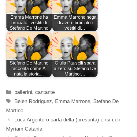
Emma Marrone ha
Emma Marrone nega
bruciato i vestiti di
di avere bruciato i
Stefano De Martino
vestiti di…
Stefano De Martino
Giulia Pauselli spara
racconta come Ã¨
a zero su Stefano De
nata la storia…
Martino:…
Categorie
ballerini
,
cantante
Tag
Belen Rodriguez
,
Emma Marrone
,
Stefano De
Martino
Luca Argentero parla della (presunta) crisi con
Myriam Catania