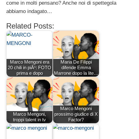
come in molti pensano? Anche noi di spettegola
abbiamo indagato…
Related Posts:
Marco Mengoni era
Maria De Filippi
20 chili in piÃ¹: FOTO
difende Emma
prima e dopo
Marrone dopo la lite…
Marco Mengoni
Marco Mengoni,
prossimo giudice di X
troppi talent in tv
Factor?