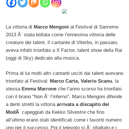
La vittoria di
Marco Mengoni
al Festival di Sanremo
2013 Ã¨ stata bollata come l’ennesima vittoria delle
creature dei talent. Il cantante di Viterbo, in passato,
aveva infatti trionfato a X Factor, talent show della Rai
(oggi di Sky) dedicato alla musica.
Prima di lui molti altri cantanti usciti dai talent avevano
trionfato al Festival:
Marco Carta, Valerio Scanu
, la
stessa
Emma Marrone
che l’anno scorso ha trionfato
con il brano “Non Ã¨ l’inferno”. Marco Mengoni difende
a denti stretti la vittoria
arrivata a discapito dei
ModÃ
capeggiati da Kekko Silvestre che fino
all’ultimo erano stati identificati come i favoriti numero
uno per il successo. Poi il televoto si Ã¨ ribaltato e i