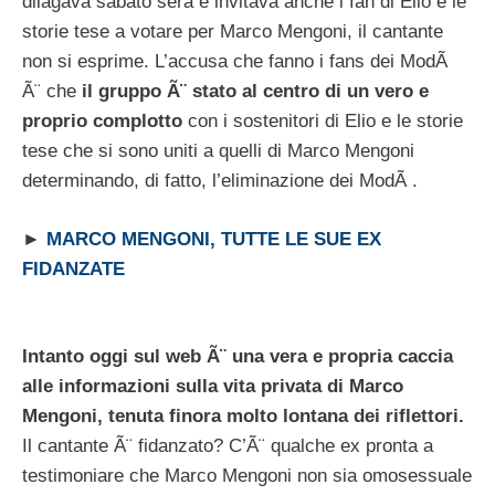
dilagava sabato sera e invitava anche i fan di Elio e le
storie tese a votare per Marco Mengoni, il cantante
non si esprime. L’accusa che fanno i fans dei ModÃ
Ã¨ che
il gruppo Ã¨ stato al centro di un vero e
proprio complotto
con i sostenitori di Elio e le storie
tese che si sono uniti a quelli di Marco Mengoni
determinando, di fatto, l’eliminazione dei ModÃ .
►
MARCO MENGONI, TUTTE LE SUE EX
FIDANZATE
Intanto oggi sul web Ã¨ una vera e propria caccia
alle informazioni sulla vita privata di Marco
Mengoni, tenuta finora molto lontana dei riflettori.
Il cantante Ã¨ fidanzato? C’Ã¨ qualche ex pronta a
testimoniare che Marco Mengoni non sia omosessuale