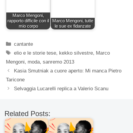
Marco Mengoni,
rapporto difficile con il
Marco Mengoni, tutte
mio corpo
le sue ex fidanzate
Categorie
cantante
Tag
elio e le storie tese
,
kekko silvestre
,
Marco
Mengoni
,
moda
,
sanremo 2013
Kasia Smutniak a cuore aperto: Mi manca Pietro
Taricone
Selvaggia Lucarelli replica a Valerio Scanu
Related Posts: