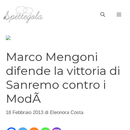
Vai
al
ME
contenuto
Marco Mengoni
difende la vittoria di
Sanremo contro i
ModÃ
18 Febbraio 2013
di
Eleonora Costa