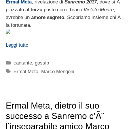
Ermal Meta
, rivelazione di
Sanremo 2017
, dove si Ã¨
piazzato al
terzo
posto con il brano
Vietato Morire
,
avrebbe un
amore segreto
. Scopriamo insieme chi Ã¨
la fortunata.
Leggi tutto
Categorie
cantante
,
gossip
Tag
Ermal Meta
,
Marco Mengoni
Ermal Meta, dietro il suo
successo a Sanremo c’Ã¨
l’inseparabile amico Marco