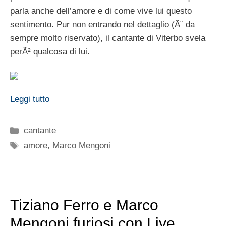
parla anche dell’amore e di come vive lui questo
sentimento. Pur non entrando nel dettaglio (Ã¨ da
sempre molto riservato), il cantante di Viterbo svela
perÃ² qualcosa di lui.
Leggi tutto
Categorie
cantante
Tag
amore
,
Marco Mengoni
Tiziano Ferro e Marco
Mengoni furiosi con Live