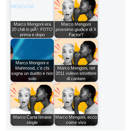
Marco Mengoni era
Marco Mengoni
20 chili in piÃ¹: FOTO
prossimo giudice di X
prima e dopo
Factor?
Marco Mengoni e
Mahmood, c'è chi
Marco Mengoni, nel
sogna un duetto e non
2011 volevo smettere
solo
di cantare
Marco Carta rimane
Marco Mengoni, ecco
single
come vivo