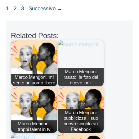
Pagina
Pagina
Pagina
1
2
3
Successivo
→
Related Posts:
Marco Mengoni
Marco Mengoni, mi
rasato, la foto del
sento un uomo libero
nuovo look
Marco Mengoni
pubblicizza il suo
Marco Mengoni,
nuovo singolo su
troppi talent in tv
Facebook